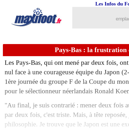
Les Infos du F
15/06
PHOTOS
: les larmes d'Advocaat
emplac
15/06
Auxerre
: Mamoudou Cissokho passe p
15/06
Real
: Khedira va aussi faire son retour
Pays-Bas : la frustratio
15/06
Milan
: Amorim a bien été choisi
Les Pays-Bas, qui ont mené par deux fois, ont
15/06
EdF
: Pogba juge la pression sur Mba
nul face à une courageuse équipe du Japon (2-
1ère journée du groupe F de la Coupe du mond
15/06
Bayern
: c'est bouclé pour Saibari
pour le sélectionneur néerlandais Ronald Koe
15/06
Chelsea
: Cucurella vendu 60 M€ au Re
"Au final, je suis contrarié : mener deux fois a
par deux fois, c'est triste. Mais, à tête reposé
15/06
Suède
: Potter encense le duo Isak-Gy
philosophie. Je trouve que le Japon est une ex