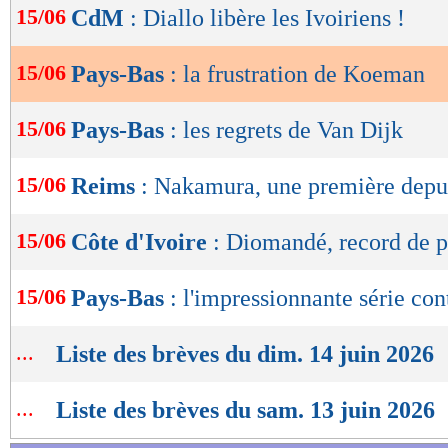
15/06
CdM
: Diallo libère les Ivoiriens !
de
lecture
15/06
Pays-Bas
: la frustration de Koeman
OK
15/06
Pays-Bas
: les regrets de Van Dijk
15/06
Reims
: Nakamura, une première depu
15/06
Côte d'Ivoire
: Diomandé, record de p
15/06
Pays-Bas
: l'impressionnante série con
...
Liste des brèves du dim. 14 juin 2026
...
Liste des brèves du sam. 13 juin 2026