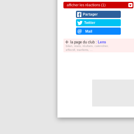
afficher les réactions (1)
Partager
Twitter
Mail
la page du club :
Lens
bilan, stats, réultats, calendrier,
effectif, tranferts, ...