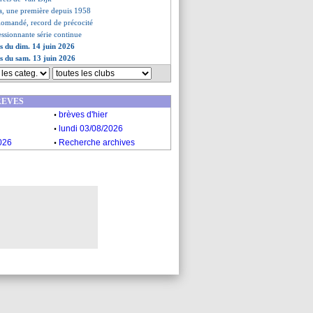
, une première depuis 1958
iomandé, record de précocité
essionnante série continue
es du dim. 14 juin 2026
es du sam. 13 juin 2026
REVES
.
brèves d'hier
.
lundi 03/08/2026
.
026
Recherche archives