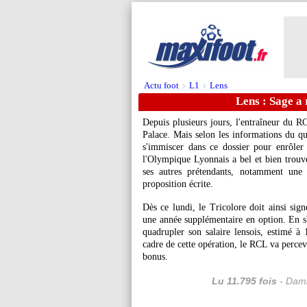
Actu foot
L1
Lens
>
>
Lens : Sage a 
Depuis plusieurs jours, l'entraîneur du R
Palace. Mais selon les informations du qu
s'immiscer dans ce dossier pour enrôler 
l'Olympique Lyonnais a bel et bien trouvé
ses autres prétendants, notamment une 
proposition écrite.
Dès ce lundi, le Tricolore doit ainsi sig
une année supplémentaire en option. En s
quadrupler son salaire lensois, estimé à
cadre de cette opération, le RCL va percevo
bonus.
Lu 11.795 fois
- Dami