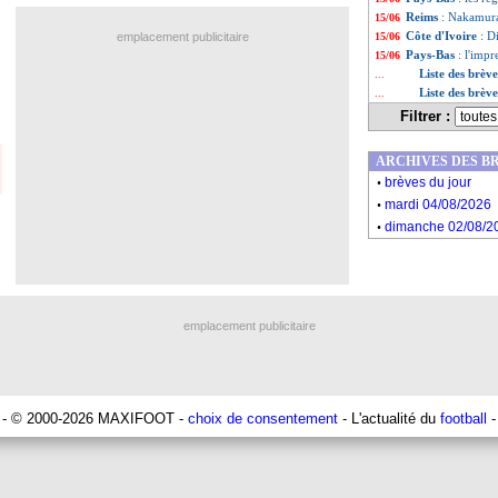
Reims
: Nakamura
15/06
Côte d'Ivoire
: D
emplacement publicitaire
15/06
Pays-Bas
: l'impr
15/06
Liste des brèv
...
Liste des brèv
...
Filtrer :
ARCHIVES DES B
.
brèves du jour
.
mardi 04/08/2026
.
dimanche 02/08/2
emplacement publicitaire
- © 2000-2026 MAXIFOOT -
choix de consentement
- L'actualité du
football
-