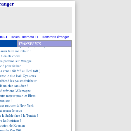
illeur milieu du monde"
tranger
servé de la conférence
 a convaincu Garcia de signer
 revient sur l'épisode Valverde
i débarqué en plein Mondial ?
k fou d'un fan de la Turquie !
sident de la Fédé encense Yamal
iomandé veut marquer l'histoire
de L1
-
Tableau mercato L1
-
Transferts étranger
armes d'Advocaat
TRANSFERTS
ou Cissokho passe pro (officiel)
aussi faire son retour !
bien été choisi
 la pression sur Mbappé
uclé pour Saibari
la vendu 60 M€ au Real (off.)
cense le duo Isak-Gyökeres
 défend les pauses fraîcheur
alé un club saoudien !
aé prévient l'Allemagne
 sujet majeur pour les Bleus
 son sac !
us se trouvent à New-York
i accuse le coup
de la Suède face à la Tunisie !
re les Ivoiriens !
ustration de Koeman
grets de Van Dijk