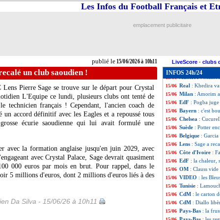
Espagne
: le "me
15/06
Les Infos du Football Français et E
EdF
: Mbappé pré
15/06
Belgique
: ce qui
15/06
emplacement publicitaire
Real
: Tchouaméni
15/06
Tunisie
: Lamouch
15/06
PHOTO
: le loo
15/06
Espagne
: le pré
15/06
publié le
15/06/2026 à 10h11
Côte d'Ivoire
: D
15/06
LiveScore
-
clubs 
PHOTOS
: les l
15/06
recalé un club saoudien !
INFOS 24h/24
Auxerre
: Mamoud
15/06
Real
: Khedira va 
15/06
C Lens Pierre Sage se trouve sur le départ pour Crystal
Milan
: Amorim a 
15/06
otidien L'Equipe ce lundi, plusieurs clubs ont tenté de
EdF
: Pogba juge
15/06
le technicien français ! Cependant, l'ancien coach de
Bayern
: c'est bo
15/06
 un accord définitif avec les Eagles et a repoussé tous
Chelsea
: Cucurel
15/06
grosse écurie saoudienne qui lui avait formulé une
Suède
: Potter en
15/06
Belgique
: Garcia
15/06
Lens
: Sage a rec
15/06
ner avec la formation anglaise jusqu'en juin 2029, avec
Côte d'Ivoire
: F
15/06
'engageant avec Crystal Palace, Sage devrait quasiment
EdF
: la chaleur,
15/06
 100 000 euros par mois en brut. Pour rappel, dans le
OM
: Clauss vide
15/06
ir 5 millions d'euros, dont 2 millions d'euros liés à des
VIDEO
: les Ble
15/06
Tunisie
: Lamouch
15/06
CdM
: le carton 
15/06
en Da Silva - 15/06/26 à 10h11
CdM
: Diallo libè
15/06
Pays-Bas
: la fr
15/06
Pays-Bas
: les re
15/06