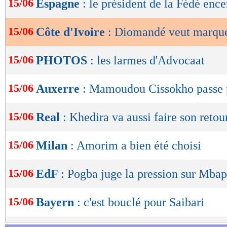
15/06
Espagne
: le président de la Fédé enc
de
lecture
15/06
Côte d'Ivoire
: Diomandé veut marquer
OK
15/06
PHOTOS
: les larmes d'Advocaat
15/06
Auxerre
: Mamoudou Cissokho passe p
15/06
Real
: Khedira va aussi faire son retour
15/06
Milan
: Amorim a bien été choisi
15/06
EdF
: Pogba juge la pression sur Mba
15/06
Bayern
: c'est bouclé pour Saibari