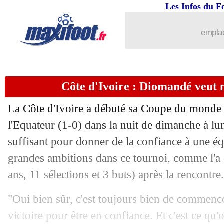
15/06
EdF
: Deschamps se justifie pour Mb
Les Infos du F
15/06
EdF
: Deschamps laisse la pression à 
emplac
15/06
EdF
: Kanté évoque l'évolution de son 
Côte d'Ivoire : Diomandé veut 
15/06
CdM
: Espagne-Cap Vert, les compos
La Côte d'Ivoire a débuté sa Coupe du monde 
15/06
EdF
: le Mondial, la prédiction de Po
l'Equateur (1-0) dans la nuit de dimanche à lu
suffisant pour donner de la confiance à une éq
15/06
Atalanta
: Sarri a bien signé (officiel)
grandes ambitions dans ce tournoi, comme l'
15/06
TFC
: une offre pour Thomas Jørgens
ans, 11 sélections et 3 buts) après la rencontre.
"Oui bien sûr, c'est toujours bien de commenc
15/06
OM
: la décision de l'UEFA se fait atte
victoire pour être en confiance. Et c'est ce qu'