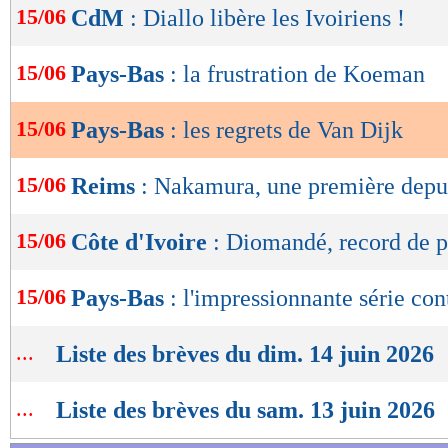
15/06
CdM
: Diallo libère les Ivoiriens !
de
lecture
15/06
Pays-Bas
: la frustration de Koeman
OK
15/06
Pays-Bas
: les regrets de Van Dijk
15/06
Reims
: Nakamura, une première depu
15/06
Côte d'Ivoire
: Diomandé, record de p
15/06
Pays-Bas
: l'impressionnante série con
...
Liste des brèves du dim. 14 juin 2026
...
Liste des brèves du sam. 13 juin 2026