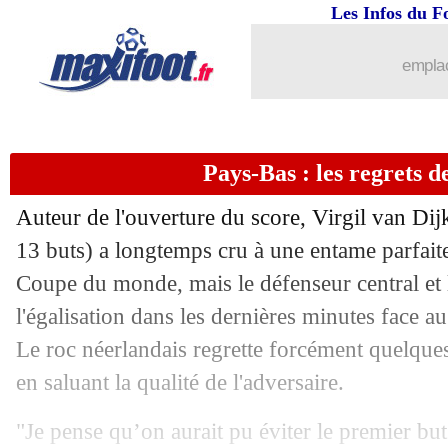
Les Infos du F
15/06
PHOTOS
: les larmes d'Advocaat
emplac
15/06
Auxerre
: Mamoudou Cissokho passe p
15/06
Real
: Khedira va aussi faire son retour
Pays-Bas : les regrets d
15/06
Milan
: Amorim a bien été choisi
Auteur de l'ouverture du score, Virgil van Dijk
15/06
EdF
: Pogba juge la pression sur Mba
13 buts) a longtemps cru à une entame parfait
Coupe du monde, mais le défenseur central et 
15/06
Bayern
: c'est bouclé pour Saibari
l'égalisation dans les dernières minutes face 
Le roc néerlandais regrette forcément quelques
15/06
Chelsea
: Cucurella vendu 60 M€ au Re
en saluant la qualité de l'adversaire.
15/06
Suède
: Potter encense le duo Isak-Gy
"Je pense qu’on aurait pu éviter le premier but