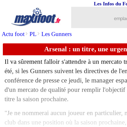
Les Infos du F
22/05
OM
: les fuites, Bouchet comprend L
emplac
22/05
Lille
: Caillard a prolongé (officiel)
>
>
Actu foot
PL
Les Gunners
22/05
Nottingham
: Al-Hilal pense à Espirit
Arsenal : un titre, une urge
22/05
Man Utd
: Fernandes défend Amorim
Il va sûrement falloir s'attendre à un mercato 
22/05
Barça
: Deco très clair sur les gardien
été, si les Gunners suivent les directives de l'
conférence de presse ce jeudi, le manager esp
22/05
Leipzig
: Sesko et Openda pour 140 M
d'un mercato de qualité pour remplir l'objecti
titre la saison prochaine.
22/05
Real
: Modric annonce son départ !
"Je ne nommerai aucun joueur en particulier,
22/05
Pescara
: Verratti bientôt actionnaire 
club dans une position où la saison prochain