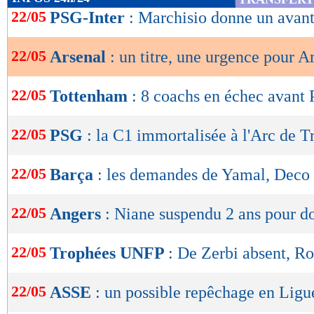
de
22/05
PSG-Inter
: Marchisio donne un avan
lecture
22/05
Arsenal
: un titre, une urgence pour A
OK
22/05
Tottenham
: 8 coachs en échec avant
22/05
PSG
: la C1 immortalisée à l'Arc de 
22/05
Barça
: les demandes de Yamal, Deco
22/05
Angers
: Niane suspendu 2 ans pour d
22/05
Trophées UNFP
: De Zerbi absent, Ro
22/05
ASSE
: un possible repêchage en Ligu