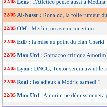
22/05
Lens
: l'Atletico pense aussi à Medina
de
lecture
22/05
Al-Nassr
: Ronaldo, la folle rumeur 
OK
22/05
OM
: Merlin, un avenir incertain...
22/05
EdF
: la mise au point du clan Cherki
22/05
Man Utd
: Garnacho critique Amorim 
22/05
Lyon
: DNCG, Textor serein avant le 
22/05
Real
: les adieux à Modric samedi ?
22/05
Man Utd
: Amorim ne démissionnera p