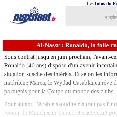
22/05
Arsenal
: un titre, une urgence pour A
Les Infos du F
22/05
Tottenham
: 8 coachs en échec avant
emplac
22/05
PSG
: la C1 immortalisée à l'Arc de 
Al-Nassr : Ronaldo, la folle
22/05
Barça
: les demandes de Yamal, Deco
Sous contrat jusqu'en juin prochain, l'avant-ce
22/05
Angers
: Niane suspendu 2 ans pour d
Ronaldo (40 ans) dispose d'un avenir incertain.
situation suscite des intérêts. Et selon les inf
22/05
Trophées UNFP
: De Zerbi absent, Ro
madrilène Marca, le Wydad Casablanca rêve de 
22/05
ASSE
: un possible repêchage en Ligu
portugais pour la Coupe du monde des clubs.
Pour autant, l'Arabie saoudite n'aurait pas l'in
22/05
Barça
: le PSG et Yamal, Deco confir
joueur de Manchester United et s'activerait po