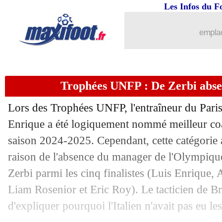
Les Infos du F
22/05
Leipzig
: Sesko et Openda pour 140 M
emplac
22/05
Real
: Modric annonce son départ !
22/05
Pescara
: Verratti bientôt actionnaire 
Trophées UNFP : De Zerbi absen
22/05
PSG
: Campos, la satisfaction d'Al-Kh
Lors des Trophées UNFP, l'entraîneur du Pari
22/05
PSG
: Campos a prolongé jusqu'en 203
Enrique a été logiquement nommé meilleur co
saison 2024-2025. Cependant, cette catégorie a
22/05
Real
: Rodrygo ne compte pas partir, m
raison de l'absence du manager de l'Olympiqu
Zerbi parmi les cinq finalistes (Luis Enrique,
22/05
Brest
: Roy, Lorenzi se frotte les main
Liam Rosenior et Eric Roy). Le tacticien de Br
d'expliquer pourquoi l'Italien n'avait pas eu le
22/05
Barça
: le reproche de Deco à Nico W