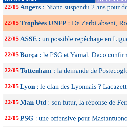
de
22/05
Angers
: Niane suspendu 2 ans pour d
lecture
22/05
Trophées UNFP
: De Zerbi absent, Ro
OK
22/05
ASSE
: un possible repêchage en Ligu
22/05
Barça
: le PSG et Yamal, Deco confir
22/05
Tottenham
: la demande de Postecogl
22/05
Lyon
: le clan des Lyonnais ? Lacazett
22/05
Man Utd
: son futur, la réponse de Fe
22/05
PSG
: une offensive pour Mastantuono