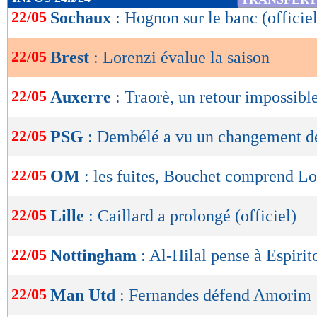
de
22/05
Sochaux
: Hognon sur le banc (officiel
lecture
22/05
Brest
: Lorenzi évalue la saison
OK
22/05
Auxerre
: Traorè, un retour impossibl
22/05
PSG
: Dembélé a vu un changement d
22/05
OM
: les fuites, Bouchet comprend L
22/05
Lille
: Caillard a prolongé (officiel)
22/05
Nottingham
: Al-Hilal pense à Espirit
22/05
Man Utd
: Fernandes défend Amorim