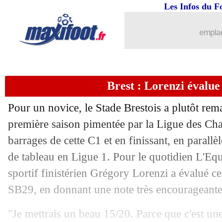
Les Infos du F
emplac
...
brèves d'AUJOURD'HUI ( 7 août 202
...
Liste des brèves du ven. 23 mai 2025
Brest : Lorenzi évalue 
22/05
Real
: l'hommage de Mbappé à Modri
Pour un novice, le Stade Brestois a plutôt re
22/05
Leverkusen
: Ten Hag donne son acco
première saison pimentée par la Ligue des Cha
barrages de cette C1 et en finissant, en parallè
22/05
Liverpool
: Mamardashvili, pas de no
de tableau en Ligue 1. Pour le quotidien L'Equi
sportif finistérien Grégory Lorenzi a évalué 
22/05
Man Utd
: Ferdinand soutient Ruben
SB29, en donnant une note très encourageante
22/05
PSG
: Kvaratskhelia et le rêve de la C
"Je mettrais un beau 15/20. Parce que c'est une