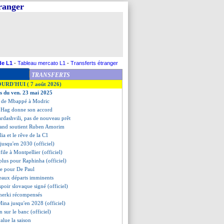
tranger
de L1
-
Tableau mercato L1
-
Transferts étranger
TRANSFERTS
OURD'HUI ( 7 août 2026)
es du ven. 23 mai 2025
 de Mbappé à Modric
 Hag donne son accord
rdashvili, pas de nouveau prêt
nand soutient Ruben Amorim
ia et le rêve de la C1
 jusqu'en 2030 (officiel)
file à Montpellier (officiel)
plus pour Raphinha (officiel)
te pour De Paul
eaux départs imminents
spoir slovaque signé (officiel)
herki récompensés
Mina jusqu'en 2028 (officiel)
 sur le banc (officiel)
alue la saison