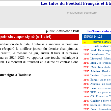
Les Infos du Football Français et E
emplacement publicitaire
publié le
22/05/2025 à 19h18
LiveScore
-
clubs 
oir slovaque signé (officiel)
INFOS 24h/24
brèves d'AUJ
...
'utilisation de la data, Toulouse a annoncé sa première
Liste des brèv
...
t a récupéré le meilleur joueur du dernier championnat
Real
: l'hommage
22/05
créatif, le meneur de jeu, auteur 8 buts et 8 passes
Leverkusen
: Ten
22/05
ina en 2024-2025, va apporter une touche technique à
Liverpool
: Mama
22/05
ell. Le montant du transfert et la durée du contrat n'ont
Man Utd
: Ferdi
22/05
PSG
: Kvaratskhel
22/05
Atletico
: Barrios
22/05
uer signe à Toulouse
Lorient
: Laporte 
22/05
Barça
: un an de 
22/05
Atletico
: un dou
22/05
Lens
: deux nouv
22/05
TFC
: un grand e
22/05
C3
: Romero et C
22/05
Cagliari
: Yerry 
22/05
Sochaux
: Hognon
22/05
Brest
: Lorenzi év
22/05