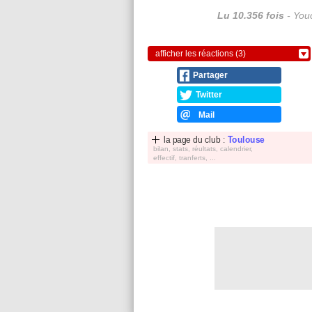
Lu 10.356 fois
- Youc
afficher les réactions (3)
Partager
Twitter
Mail
la page du club :
Toulouse
bilan, stats, réultats, calendrier,
effectif, tranferts, ...