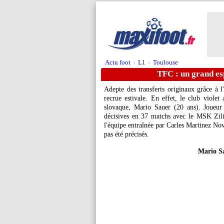
Actu foot
L1
Toulouse
>
>
TFC : un grand esp
Adepte des transferts originaux grâce à l
recrue estivale. En effet, le club viole
slovaque, Mario Sauer (20 ans). Joueur 
décisives en 37 matchs avec le MSK Zil
l'équipe entraînée par Carles Martinez Nov
pas été précisés.
Mario Sa