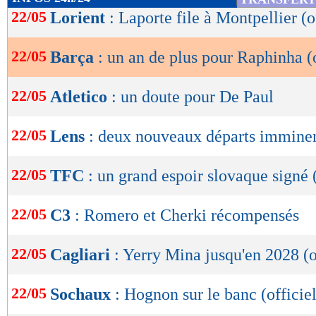
de
22/05
Lorient
: Laporte file à Montpellier (o
lecture
22/05
Barça
: un an de plus pour Raphinha (o
OK
22/05
Atletico
: un doute pour De Paul
22/05
Lens
: deux nouveaux départs immine
22/05
TFC
: un grand espoir slovaque signé (
22/05
C3
: Romero et Cherki récompensés
22/05
Cagliari
: Yerry Mina jusqu'en 2028 (o
22/05
Sochaux
: Hognon sur le banc (officiel
Lu 13.748 fois
- Youcef Touaitia 