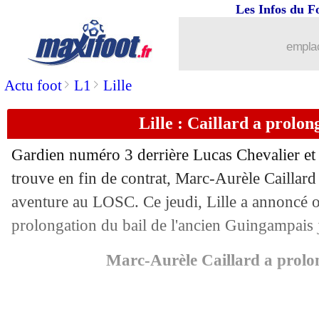
Les Infos du F
22/05
Leverkusen
: Ten Hag donne son acco
emplac
22/05
Liverpool
: Mamardashvili, pas de no
>
>
Actu foot
L1
Lille
22/05
Man Utd
: Ferdinand soutient Ruben
Lille : Caillard a prolong
22/05
PSG
: Kvaratskhelia et le rêve de la C
Gardien numéro 3 derrière Lucas Chevalier et
22/05
Atletico
: Barrios jusqu'en 2030 (offici
trouve en fin de contrat, Marc-Aurèle Caillard
aventure au LOSC. Ce jeudi, Lille a annoncé of
22/05
Lorient
: Laporte file à Montpellier (o
prolongation du bail de l'ancien Guingampais 
22/05
Barça
: un an de plus pour Raphinha (o
Marc-Aurèle Caillard a prolon
22/05
Atletico
: un doute pour De Paul