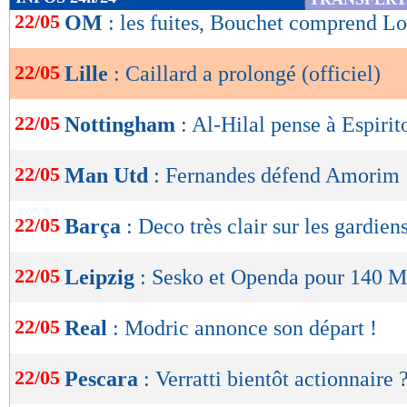
de
22/05
OM
: les fuites, Bouchet comprend L
lecture
22/05
Lille
: Caillard a prolongé (officiel)
OK
22/05
Nottingham
: Al-Hilal pense à Espirit
22/05
Man Utd
: Fernandes défend Amorim
22/05
Barça
: Deco très clair sur les gardien
22/05
Leipzig
: Sesko et Openda pour 140 M
22/05
Real
: Modric annonce son départ !
Lu 6.793 fois
- Damien Da Silva 
22/05
Pescara
: Verratti bientôt actionnaire 