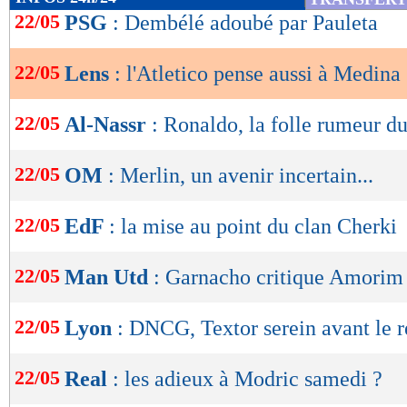
de
22/05
PSG
: Dembélé adoubé par Pauleta
lecture
22/05
Lens
: l'Atletico pense aussi à Medina
OK
22/05
Al-Nassr
: Ronaldo, la folle rumeur 
22/05
OM
: Merlin, un avenir incertain...
22/05
EdF
: la mise au point du clan Cherki
22/05
Man Utd
: Garnacho critique Amorim 
22/05
Lyon
: DNCG, Textor serein avant le 
22/05
Real
: les adieux à Modric samedi ?