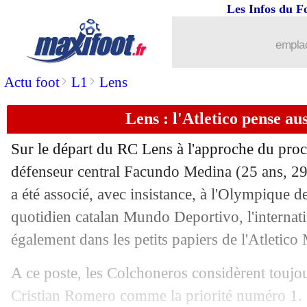
Les Infos du F
22/05
PSG-Inter
: Marchisio donne un avan
emplac
22/05
Arsenal
: un titre, une urgence pour A
>
>
Actu foot
L1
Lens
22/05
Tottenham
: 8 coachs en échec avant
Lens : l'Atletico pense au
22/05
PSG
: la C1 immortalisée à l'Arc de 
Sur le départ du RC Lens à l'approche du proch
22/05
Barça
: les demandes de Yamal, Deco
défenseur central Facundo
Medina
(25 ans, 29
a été associé, avec insistance, à l'Olympique d
22/05
Angers
: Niane suspendu 2 ans pour d
quotidien catalan Mundo Deportivo, l'internati
également dans les petits papiers de l'Atletico
22/05
Trophées UNFP
: De Zerbi absent, Ro
A ce poste, les Colchoneros considèrent toujo
22/05
ASSE
: un possible repêchage en Ligu
Cristian Romero comme la priorité numéro 1.