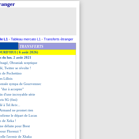
tranger
de L1
-
Tableau mercato L1
-
Transferts étranger
TRANSFERTS
OURD'HUI ( 6 août 2026)
es du lun. 2 août 2021
nagé, Obraniak sceptique
lé, Twitter se révolte !
on de Pochettino
es Lillois
a pensée sympa de Gourvennec
- "dur à accepter"
fin d'une incroyable série
aris SG (fini)
lé à Tel Aviv...
, Armand ne promet rien
onfirme le départ de Lucas
zo de Xeka !
ne défaite pour Brest
 pour Florenzi ?
scelle l'avenir de Xhaka