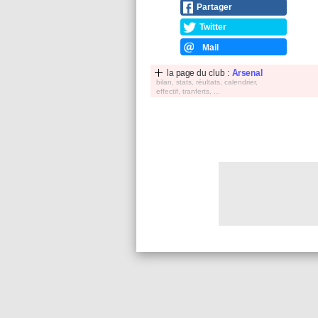
Partager
Twitter
Mail
la page du club :
Arsenal
bilan, stats, réultats, calendrier,
effectif, tranferts, ...