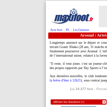
Actu foot
PL
Les Gunners
>
>
Arsenal : Artet
Longtemps annoncé sur le départ et cou
terrain Granit Xhaka (28 ans, 31 matchs e
finalement poursuivre avec Arsenal. L’inf
de l’international suisse, relancé à la fave
"Il reste, il veut jouer, c'est un joueur-
des propos rapportés par Sky Sports à l’is
Aux dernières nouvelles, le club londonie
la brève d'hier à 12h21
), sous contrat jus
Lu 14.377 fois
- Romain
afficher les réactions (+)