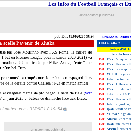
Les Infos du Football Français et E
emplacement publicitaire
publié le
01/08/2021 à 19h34
LiveScore
-
clubs 
a scelle l'avenir de Xhaka
INFOS 24h/24
brèves d'AUJ
...
rtisé par José Mourinho avec l’AS Rome, le milieu de
Liste des brèv
...
t 1 but en Premier League pour la saison 2020-2021) va
PSG
: Mbappé mé
01/08
ormation a été confirmée par Mikel Arteta, l’entraîneur
PSG
: Hakimi siff
01/08
ur d’un bel Euro.
PSG
: la décepti
01/08
VIDEO
: la joie d
01/08
clé pour nous", a coupé court le technicien espagnol dans
Lille
: Galtier, l
01/08
sue de la défaite contre Chelsea (1-2) en match amical.
PSG
: J. Draxler 
01/08
PSG
: le TdC, la 
01/08
n envisageait même de prolonger le natif de Bâle (
voir
TdC
: Lille 1-0 P
01/08
qu’en juin 2023 et buteur ce dimanche face aux Blues.
PSG
: Hakimi siff
01/08
Lille
: le gardien
01/08
 Lantheaume - 01/08/21 à 19h34
Lyon
: Juninho c
01/08
VIDEO
: le gola
01/08
Amical
: encore u
01/08
Lyon
: un intérêt
01/08
Arsenal
: Arteta 
01/08
emplacement publicitaire