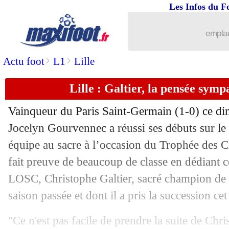
Les Infos du F
emplac
>
>
Actu foot
L1
Lille
Lille : Galtier, la pensée sy
Vainqueur du Paris Saint-Germain (1-0) ce di
Jocelyn Gourvennec a réussi ses débuts sur le
équipe au sacre à l’occasion du Trophée des 
fait preuve de beaucoup de classe en dédiant c
LOSC, Christophe Galtier, sacré champion de 
saison passée et dont il a pris la succession cet 
"Ce n'est pas facile de prendre la suite de Chri