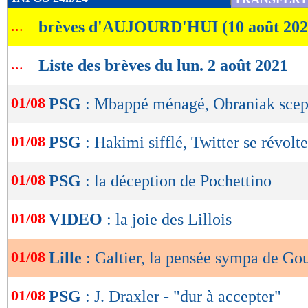
de
...
brèves d'AUJOURD'HUI (10 août 202
lecture
OK
...
Liste des brèves du lun. 2 août 2021
01/08
PSG
: Mbappé ménagé, Obraniak scep
01/08
PSG
: Hakimi sifflé, Twitter se révolte
01/08
PSG
: la déception de Pochettino
01/08
VIDEO
: la joie des Lillois
01/08
Lille
: Galtier, la pensée sympa de G
01/08
PSG
: J. Draxler - "dur à accepter"