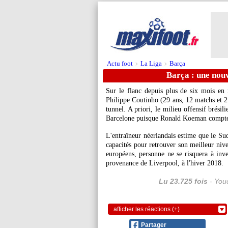
Actu foot
La Liga
Barça
>
>
Barça : une nou
Sur le flanc depuis plus de six mois en
Philippe Coutinho (29 ans, 12 matchs et 2
tunnel. A priori, le milieu offensif brési
Barcelone puisque Ronald Koeman compte 
L'entraîneur néerlandais estime que le Sud
capacités pour retrouver son meilleur nive
européens, personne ne se risquera à inves
provenance de Liverpool, à l'hiver 2018.
Lu 23.725 fois
- Youc
afficher les réactions (+)
Partager