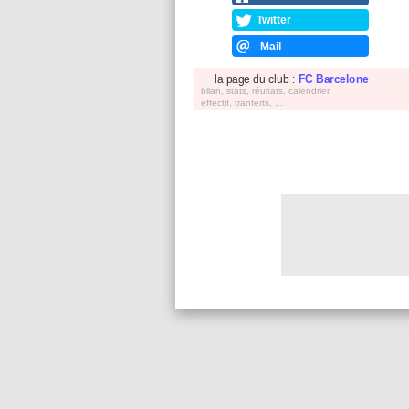
Twitter
Mail
la page du club :
FC Barcelone
bilan, stats, réultats, calendrier,
effectif, tranferts, ...