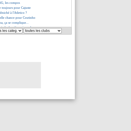
 SG, les compos
e toujours pour Cajuste
déniché à l'Atletico ?
elle chance pour Coutinho
a, ça se complique...
ait de dernière minute !
 prononce sur son nouveau poste
chowiak arrive (officiel)
ussée pour un espoir algérien
isseur australien débarque !
ésilié (officiel)
gros contrat pour Grealish
tend des joueurs expérimentés
nko s'en va (officiel)
énorme coup de gueule d'Alonzo
de Lautaro n'est pas exclu
, le seul espoir pour Kehrer ?
Newcastle refusée pour Kamara
uge les débuts de Depay
, c'est bouclé
ann se plaint de la préparation
nfirme pour Locatelli
n néerlandais en approche
ercato de Longoria
âché, Touré envoyé en réserve ?
 Caillot hausse le ton !