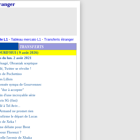
tranger
de L1
-
Tableau mercato L1
-
Transferts étranger
TRANSFERTS
OURD'HUI ( 9 août 2026)
es du lun. 2 août 2021
nagé, Obraniak sceptique
lé, Twitter se révolte !
on de Pochettino
es Lillois
a pensée sympa de Gourvennec
- "dur à accepter"
fin d'une incroyable série
aris SG (fini)
lé à Tel Aviv...
, Armand ne promet rien
onfirme le départ de Lucas
zo de Xeka !
ne défaite pour Brest
 pour Florenzi ?
scelle l'avenir de Xhaka