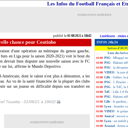
Les Infos du Football Français et E
emplacement publicitaire
publié le
01/08/2021 à 18h02
LiveScore
-
clubs 
velle chance pour Coutinho
INFOS 24h/24
brèves d'AUJ
...
 raison d'une opération au ménisque du genou gauche,
Liste des brèv
...
 buts en Liga pour la saison 2020-2021) voit le bout du
PSG
: Mbappé mé
01/08
lien devrait bien disputer une nouvelle saison avec le FC
PSG
: Hakimi siff
01/08
sur lui, affirme le Mundo Deportivo.
PSG
: la décepti
01/08
VIDEO
: la joie d
01/08
-Américain, dont le talent n'est plus à démontrer, a les
Lille
: Galtier, l
01/08
au. Au vu de la santé financière de la plupart des clubs
PSG
: J. Draxler 
01/08
tir sur un joueur en difficulté depuis son transfert en
PSG
: le TdC, la 
01/08
TdC
: Lille 1-0 P
01/08
PSG
: Hakimi siff
01/08
ef Touaitia - 01/08/21 à 18h02
Lille
: le gardien
01/08
Lyon
: Juninho c
01/08
VIDEO
: le gola
01/08
Amical
: encore u
01/08
Lyon
: un intérêt
01/08
emplacement publicitaire
Arsenal
: Arteta 
01/08