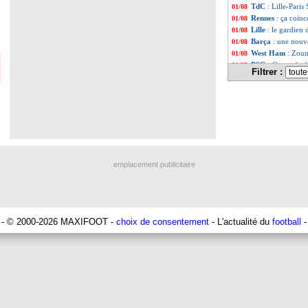
TdC
: Lille-Paris
01/08
Rennes
: ça coinc
01/08
Lille
: le gardien 
01/08
Barça
: une nouv
01/08
West Ham
: Zoum
01/08
PSG
: Gueye forf
01/08
Filtrer :
OM
: Rongier se
01/08
Krasnodar
: Kry
01/08
Metz
: offre repo
01/08
Canet
: un invest
01/08
Celtic
: Ntcham a r
01/08
Aston Villa
: un 
01/08
Nice
: Galtier at
01/08
Ukraine
: Shevche
01/08
emplacement publicitaire
PSG
: Navas, l'
01/08
Inter
: le départ 
01/08
PSG
: Leverkusen
01/08
OM
: l'offre de 
01/08
Barça
: Koeman j
01/08
- © 2000-2026 MAXIFOOT -
choix de consentement
- L'actualité du
football
-
Juve
: Kaio Jorge
01/08
Bayern
: Nagelsm
01/08
Juve
: Nedved co
01/08
Brest
: un gardie
01/08
OM
: le point m
01/08
Reims
: Caillot f
01/08
Reims
: Rajkovic,
01/08