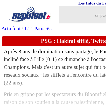
Les Infos du F
emplac
>
>
Actu foot
L1
Paris SG
PSG : Hakimi sifflé, Twitte
Après 8 ans de domination sans partage, le Par
incliné face à Lille (0-1) ce dimanche à l'occ
Champions. Mais c'est un autre sujet qui fait b
réseaux sociaux : les sifflets à l'encontre du l
(22 ans).
Pris en grippe par les spectateurs du Bloomfi
raison de son soutien à la cause palestinienne, 