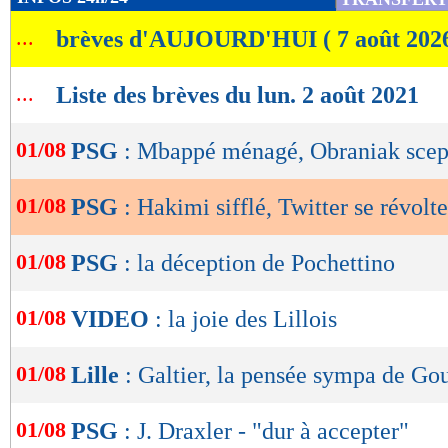
de
...
brèves d'AUJOURD'HUI ( 7 août 202
lecture
OK
...
Liste des brèves du lun. 2 août 2021
01/08
PSG
: Mbappé ménagé, Obraniak scep
01/08
PSG
: Hakimi sifflé, Twitter se révolte
01/08
PSG
: la déception de Pochettino
01/08
VIDEO
: la joie des Lillois
01/08
Lille
: Galtier, la pensée sympa de G
01/08
PSG
: J. Draxler - "dur à accepter"