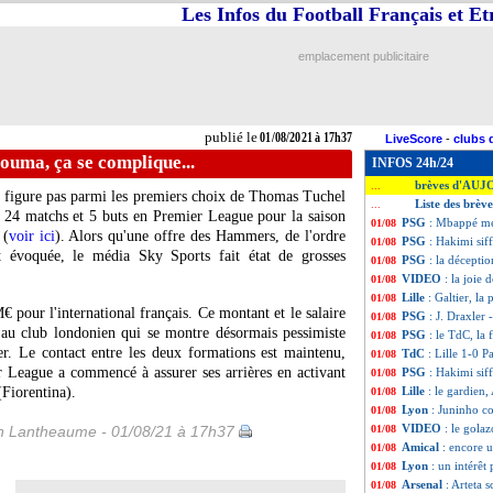
Les Infos du Football Français et E
emplacement publicitaire
publié le
01/08/2021 à 17h37
LiveScore
-
clubs 
uma, ça se complique...
INFOS 24h/24
brèves d'AUJ
...
e figure pas parmi les premiers choix de Thomas Tuchel
Liste des brèv
...
 24 matchs et 5 buts en Premier League pour la saison
PSG
: Mbappé mé
01/08
 (
voir ici
). Alors qu'une offre des Hammers, de l'ordre
PSG
: Hakimi siff
01/08
t évoquée, le média Sky Sports fait état de grosses
PSG
: la décepti
01/08
VIDEO
: la joie d
01/08
Lille
: Galtier, l
01/08
€ pour l'international français. Ce montant et le salaire
PSG
: J. Draxler 
01/08
 au club londonien qui se montre désormais pessimiste
PSG
: le TdC, la 
01/08
er. Le contact entre les deux formations est maintenu,
TdC
: Lille 1-0 P
01/08
r League a commencé à assurer ses arrières en activant
PSG
: Hakimi siff
01/08
Fiorentina).
Lille
: le gardien
01/08
Lyon
: Juninho c
01/08
VIDEO
: le gola
 Lantheaume - 01/08/21 à 17h37
01/08
Amical
: encore u
01/08
Lyon
: un intérêt
01/08
Arsenal
: Arteta 
01/08