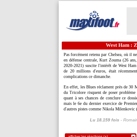
West Ham : Zo
Pas forcément retenu par Chelsea, où il n
en défense centrale, Kurt Zouma (26 ans,
2020-2021) suscite l'intérêt de West Ham
de 20 millions d'euros, était récemmen
complications ce dimanche.
En effet, les Blues réclament près de 30 M
du Tricolore risquent de poser problème
quant à ses chances de conclure ce dossi
mais le 6e du dernier exercice de Premie
d'autres pistes comme Nikola Milenkovic (
Lu 18.159 fois
- Romain
afficher les réactions (+)