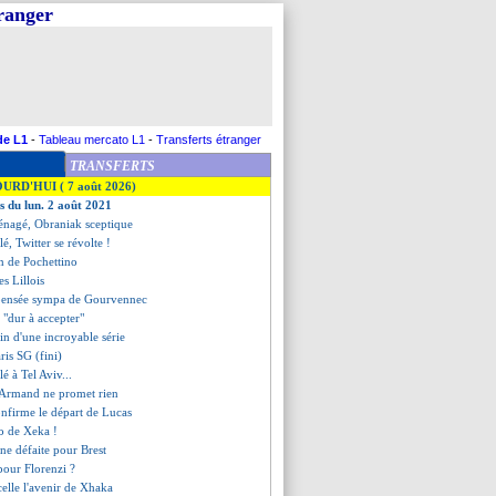
tranger
de L1
-
Tableau mercato L1
-
Transferts étranger
TRANSFERTS
OURD'HUI ( 7 août 2026)
es du lun. 2 août 2021
nagé, Obraniak sceptique
lé, Twitter se révolte !
on de Pochettino
es Lillois
a pensée sympa de Gourvennec
- "dur à accepter"
fin d'une incroyable série
aris SG (fini)
lé à Tel Aviv...
, Armand ne promet rien
onfirme le départ de Lucas
zo de Xeka !
ne défaite pour Brest
 pour Florenzi ?
scelle l'avenir de Xhaka