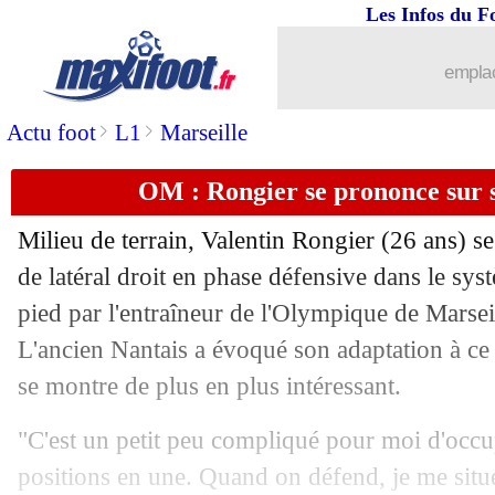
Les Infos du F
01/08
Lille
: Galtier, la pensée sympa de G
emplac
01/08
PSG
: J. Draxler - "dur à accepter"
>
>
Actu foot
L1
Marseille
01/08
PSG
: le TdC, la fin d'une incroyable s
OM : Rongier se prononce sur 
01/08
TdC
: Lille 1-0 Paris SG (fini)
Milieu de terrain, Valentin Rongier (26 ans) se
01/08
PSG
: Hakimi sifflé à Tel Aviv...
de latéral droit en phase défensive dans le sy
pied par l'entraîneur de l'Olympique de Marsei
01/08
Lille
: le gardien, Armand ne promet r
L'ancien Nantais a évoqué son adaptation à ce 
se montre de plus en plus intéressant.
01/08
Lyon
: Juninho confirme le départ de 
"C'est un petit peu compliqué pour moi d'occu
01/08
VIDEO
: le golazo de Xeka !
positions en une. Quand on défend, je me situe