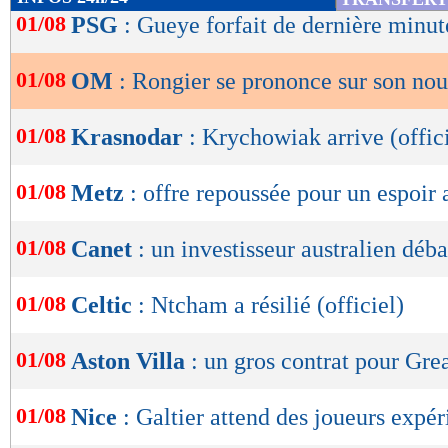
de
01/08
PSG
: Gueye forfait de dernière minut
lecture
01/08
OM
: Rongier se prononce sur son no
OK
01/08
Krasnodar
: Krychowiak arrive (offic
01/08
Metz
: offre repoussée pour un espoir 
01/08
Canet
: un investisseur australien déb
01/08
Celtic
: Ntcham a résilié (officiel)
01/08
Aston Villa
: un gros contrat pour Gre
01/08
Nice
: Galtier attend des joueurs expé