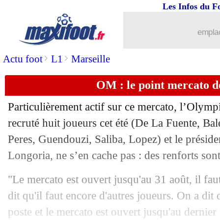
Les Infos du F
01/08
OM
: Rongier se prononce sur son no
emplac
01/08
Krasnodar
: Krychowiak arrive (offic
>
>
Actu foot
L1
Marseille
01/08
Metz
: offre repoussée pour un espoir 
OM : le point mercato d
01/08
Canet
: un investisseur australien déb
Particulièrement actif sur ce mercato, l’Olymp
01/08
Celtic
: Ntcham a résilié (officiel)
recruté huit joueurs cet été (De La Fuente, Ba
Peres, Guendouzi, Saliba, Lopez) et le présid
01/08
Aston Villa
: un gros contrat pour Gre
Longoria, ne s’en cache pas : des renforts son
01/08
Nice
: Galtier attend des joueurs expé
"Le mercato est ouvert jusqu'au 31 août, il faut
dit qu'il faut encore d'autres joueurs. On a di
01/08
Ukraine
: Shevchenko s'en va (officiel
poste et le mercato est ouvert jusqu'au dernier