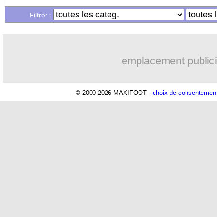
...
Liste des brèves du ven. 30 juillet 202
Filtrer :
emplacement publici
- © 2000-2026 MAXIFOOT -
choix de consentemen