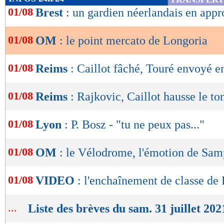
de
01/08
Brest
: un gardien néerlandais en app
lecture
01/08
OM
: le point mercato de Longoria
OK
01/08
Reims
: Caillot fâché, Touré envoyé e
01/08
Reims
: Rajkovic, Caillot hausse le ton
01/08
Lyon
: P. Bosz - "tu ne peux pas..."
01/08
OM
: le Vélodrome, l'émotion de Sam
01/08
VIDEO
: l'enchaînement de classe de
...
Liste des brèves du sam. 31 juillet 202