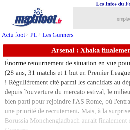
Les Infos du F
31/07
Amical
: Saint-Etienne s'incline encor
emplac
31/07
Aston Villa
: Bailey arrive ! (officiel)
>
>
Actu foot
PL
Les Gunners
31/07
L2
: Nîmes enfonce Dijon !
Arsenal : Xhaka finalemen
31/07
Amical
: Lorient se défait d'Angers
Énorme retournement de situation en vue pour
31/07
PSG
: le message fort d'Icardi
(28 ans, 31 matchs et 1 but en Premier Leagu
! Régulièrement cité parmi les candidats au dé
31/07
Lille
: Rajkovic, Reims l'a mauvaise...
depuis l'ouverture du mercato estival, le milieu
bien parti pour rejoindre l'AS Rome, où l'entr
31/07
Troyes
: Baldé, c'est signé (officiel)
une priorité de recrutement. Mais, à la surpris
Borussia Mönchengladbach aurait finalement c
31/07
Real
: la piste Pau Torres réactivée ?