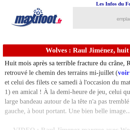
Les Infos du F
emplac
Wolves : Raul Jiménez, huit
Huit mois après sa terrible fracture du crâne, 
retrouvé le chemin des terrains mi-juillet (
voir
et celui des filets ce samedi à l'occasion du ma
1) en amical ! À la demi-heure de jeu, celui q
large bandeau autour de la tête n'a pas tremblé
gauche, à bout portant. Une bien belle image..
VIDEO : Raul Jimenez marque avec Wol