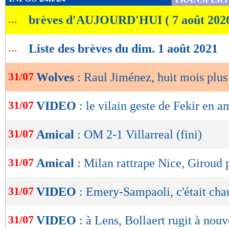
de
...
brèves d'AUJOURD'HUI ( 7 août 202
lecture
OK
...
Liste des brèves du dim. 1 août 2021
31/07
Wolves
: Raul Jiménez, huit mois plus
31/07
VIDEO
: le vilain geste de Fekir en a
31/07
Amical
: OM 2-1 Villarreal (fini)
31/07
Amical
: Milan rattrape Nice, Giroud 
31/07
VIDEO
: Emery-Sampaoli, c'était cha
31/07
VIDEO
: à Lens, Bollaert rugit à nouv