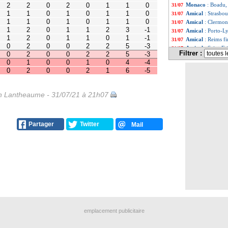
0
0
2
2
5
-3
Monaco
: Boadu,
31/07
0
0
2
2
5
-3
Amical
: Strasbo
31/07
0
0
1
0
4
-4
0
0
2
1
6
-5
Amical
: Clermon
31/07
Amical
: Porto-L
31/07
Amical
: Reims fi
31/07
Amical
: Saint-Et
31/07
Filtrer :
Aston Villa
: Bail
31/07
L2
: Nîmes enfon
31/07
Amical
: Lorient 
31/07
PSG
: le message 
31/07
Lille
: Rajkovic, R
31/07
 Lantheaume - 31/07/21 à 21h07
Troyes
: Baldé, c'
31/07
Real
: la piste Pa
31/07
Reims
: Lille po
31/07
Partager
Twitter
Mail
JO
: le Mexique 
31/07
PSG
: sans Mbapp
31/07
Monaco
: Ben Ye
31/07
JO
: le Brésil éca
31/07
JO
: le Japon dan
31/07
Brest
: Charbonnie
31/07
Wolverhampton
31/07
JO
: l'Espagne dé
31/07
Arsenal
: Xhaka 
31/07
Everton
: son av
31/07
emplacement publicitaire
Man City
: offre
31/07
OM
: journée déc
31/07