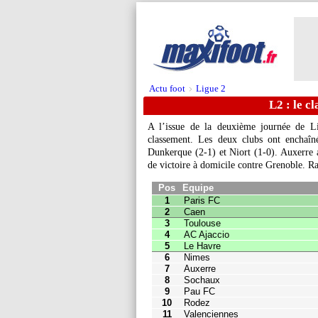
Actu foot
Ligue 2
>
L2 : le c
A l’issue de la deuxième journée de Li
classement. Les deux clubs ont enchaîn
Dunkerque (2-1) et Niort (1-0). Auxerre a
Pos
Equipe
Pts
J
de victoire à domicile contre Grenoble. R
1
Paris FC
6
2
2
Caen
6
2
3
Toulouse
4
2
4
AC Ajaccio
4
2
5
Le Havre
4
2
6
Nimes
4
2
7
Auxerre
3
1
8
Sochaux
3
2
9
Pau FC
3
2
10
Rodez
3
2
11
Valenciennes
2
2
12
Guingamp
2
2
13
Quevilly
1
1
14
Bastia
1
1
15
Dunkerque
1
2
16
Niort
1
2