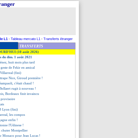
tranger
de L1
-
Tableau mercato L1
-
Transferts étranger
TRANSFERTS
OURD'HUI (10 août 2026)
es du dim. 1 août 2021
énez, huit mois plus tard
n geste de Fekir en amical
illarreal (fini)
attrape Nice, Giroud première !
ampaoli, c'était chaud !
 Bollaert rugit à nouveau !
mis, Bordeaux finit invaincu
 provisoire
tats
3 Lyon (fini)
arreal, les compos
gagne enfin !
tonne l'Udinese !
t chuter Montpellier
ec Monaco pour Jean Lucas !