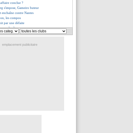
 affaire conclue ?
urg s'impose, Gameiro buteur
t enchaîne contre Nantes
yon, les compos
nit par une défaite
ienne s'incline encore
ey arrive ! (officiel)
ce Dijon !
se défait d'Angers
emplacement publicitaire
fort d'Icardi
eims l'a mauvaise...
est signé (officiel)
u Torres réactivée ?
usse pour Rajkovic
corrige la Corée du Sud
é contre Lille
dder compte encore progresser
rte l'Égypte
s la douleur
r s'en va (officiel)
: Traoré, Leeds passe à l'action
goûte la Côte d'Ivoire
finalement prolongé ?
enir, James confirme les doutes
 acceptée pour Grealish
isive pour Wass ?