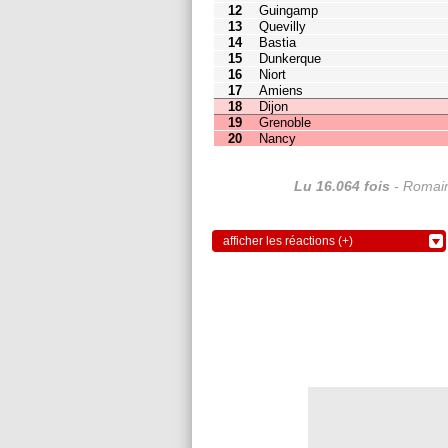
17
Amiens
0
2
18
Dijon
0
2
19
Grenoble
0
1
20
Nancy
0
2
Lu 16.064 fois
- Romain
afficher les réactions (+)