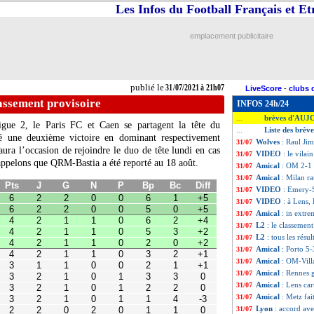
Les Infos du Football Français et E
emplacement publicitaire
publié le
31/07/2021 à 21h07
LiveScore
-
clubs 
lassement provisoire
INFOS 24h/24
brèves d'AUJ
...
gue 2, le Paris FC et Caen se partagent la tête du
Liste des brèv
...
é une deuxième victoire en dominant respectivement
Wolves
: Raul Jim
31/07
ura l’occasion de rejoindre le duo de tête lundi en cas
VIDEO
: le vilai
31/07
G
N
P
Bp
Bc
Diff
appelons que QRM-Bastia a été reporté au 18 août.
2
0
0
6
1
+5
Amical
: OM 2-1 V
31/07
2
0
0
5
0
+5
Amical
: Milan r
31/07
1
1
0
6
2
+4
VIDEO
: Emery-S
31/07
1
1
0
5
3
+2
VIDEO
: à Lens,
31/07
1
1
0
2
0
+2
1
1
0
3
2
+1
Amical
: in extre
31/07
1
0
0
2
1
+1
L2
: le classement
31/07
1
0
1
3
3
0
L2
: tous les résul
31/07
1
0
1
2
2
0
Amical
: Porto 5-
1
0
1
1
4
-3
31/07
0
2
0
1
1
0
Amical
: OM-Vill
31/07
0
2
0
1
1
0
Amical
: Rennes 
31/07
0
1
0
1
1
0
Amical
: Lens car
31/07
0
1
0
1
1
0
0
1
1
2
3
-1
Amical
: Metz fai
31/07
0
1
1
0
1
-1
Lyon
: accord av
31/07