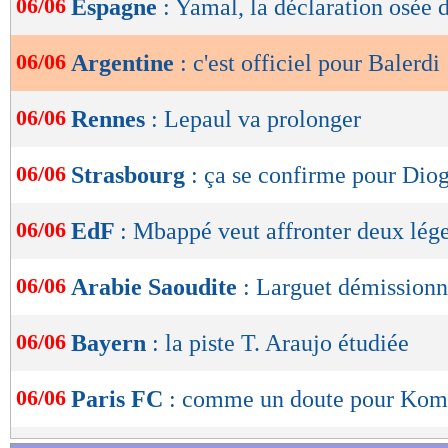
06/06
Espagne
: Yamal, la déclaration osée 
de
lecture
06/06
Argentine
: c'est officiel pour Balerdi 
OK
06/06
Rennes
: Lepaul va prolonger
06/06
Strasbourg
: ça se confirme pour Dio
06/06
EdF
: Mbappé veut affronter deux lég
06/06
Arabie Saoudite
: Larguet démissionne
06/06
Bayern
: la piste T. Araujo étudiée
06/06
Paris FC
: comme un doute pour Kom