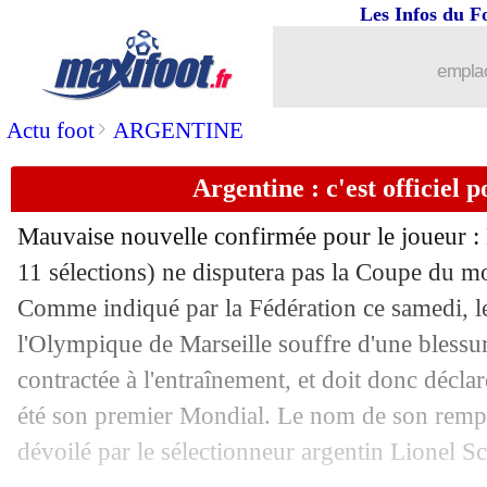
06/06
Amical
: l'Allemagne s'impose contre
Les Infos du F
06/06
Amical
: le Portugal domine le Chili
emplac
06/06
Inter
: Jones a demandé des conseils à
>
Actu foot
ARGENTINE
Argentine : c'est officiel 
06/06
Strasbourg
: Piekutowski dans les but
Mauvaise nouvelle confirmée pour le joueur :
06/06
Real
: la Juve pousse pour Brahim Dia
11 sélections) ne disputera pas la Coupe du m
Comme indiqué par la Fédération ce samedi, le
06/06
Monterrey
: c'est déjà fini pour Marti
l'Olympique de Marseille souffre d'une blessu
06/06
Brighton
: Yohanna signe pour 25 M€ 
contractée à l'entraînement, et doit donc déclar
été son premier Mondial. Le nom de son rempl
06/06
Angers
: Chabane confirme la piste Gi
dévoilé par le sélectionneur argentin Lionel Sc