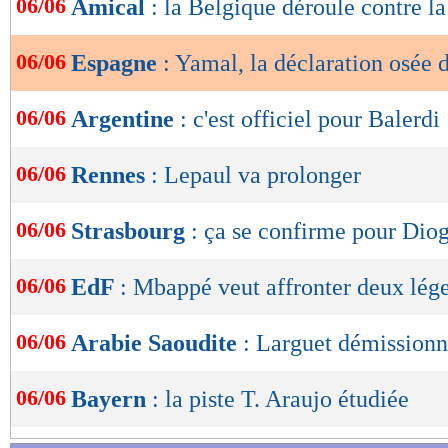
06/06
Amical
: la Belgique déroule contre la
de
lecture
06/06
Espagne
: Yamal, la déclaration osée 
OK
06/06
Argentine
: c'est officiel pour Balerdi 
06/06
Rennes
: Lepaul va prolonger
06/06
Strasbourg
: ça se confirme pour Dio
06/06
EdF
: Mbappé veut affronter deux lég
06/06
Arabie Saoudite
: Larguet démissionne
06/06
Bayern
: la piste T. Araujo étudiée