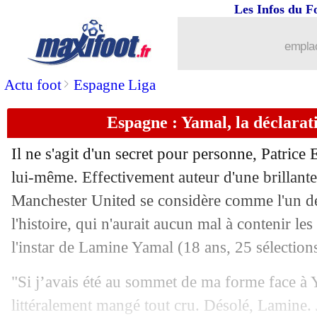
06/06
EdF
: Diallo veut régler la question d
Les Infos du F
06/06
Amical
: l'Allemagne s'impose contre
emplac
06/06
Amical
: le Portugal domine le Chili
>
Actu foot
Espagne Liga
Espagne : Yamal, la déclarat
06/06
Inter
: Jones a demandé des conseils à
Il ne s'agit d'un secret pour personne, Patrice
06/06
Strasbourg
: Piekutowski dans les but
lui-même. Effectivement auteur d'une brillante 
Manchester United se considère comme l'un de
06/06
Real
: la Juve pousse pour Brahim Dia
l'histoire, qui n'aurait aucun mal à contenir les 
06/06
Monterrey
: c'est déjà fini pour Marti
l'instar de Lamine Yamal (18 ans, 25 sélections
"Si j’avais été au sommet de ma forme face à Y
06/06
Brighton
: Yohanna signe pour 25 M€ 
littéralement mangé tout cru. Désolé, Lamine.