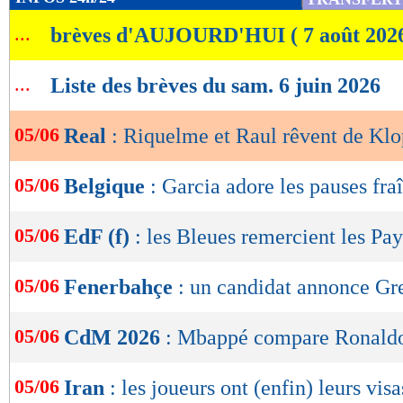
de
...
brèves d'AUJOURD'HUI ( 7 août 202
lecture
OK
...
Liste des brèves du sam. 6 juin 2026
05/06
Real
: Riquelme et Raul rêvent de Kl
05/06
Belgique
: Garcia adore les pauses fra
05/06
EdF (f)
: les Bleues remercient les Pay
05/06
Fenerbahçe
: un candidat annonce G
05/06
CdM 2026
: Mbappé compare Ronaldo
05/06
Iran
: les joueurs ont (enfin) leurs visa