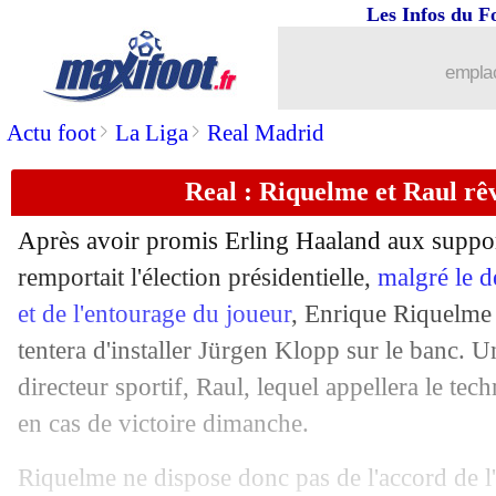
Les Infos du F
emplac
>
>
Actu foot
La Liga
Real Madrid
Real : Riquelme et Raul rê
Après avoir promis Erling Haaland aux suppor
remportait l'élection présidentielle,
malgré le 
et de l'entourage du joueur
, Enrique Riquelme
tentera d'installer Jürgen Klopp sur le banc. 
directeur sportif, Raul, lequel appellera le tec
en cas de victoire dimanche.
Riquelme ne dispose donc pas de l'accord de l