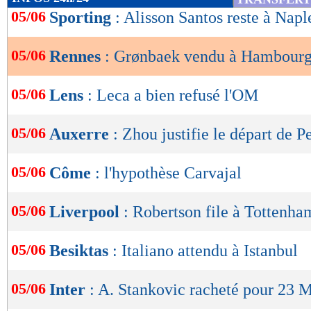
de
05/06
Sporting
: Alisson Santos reste à Naple
lecture
05/06
Rennes
: Grønbaek vendu à Hambourg 
OK
05/06
Lens
: Leca a bien refusé l'OM
05/06
Auxerre
: Zhou justifie le départ de Pe
05/06
Côme
: l'hypothèse Carvajal
05/06
Liverpool
: Robertson file à Tottenham
05/06
Besiktas
: Italiano attendu à Istanbul
05/06
Inter
: A. Stankovic racheté pour 23 M