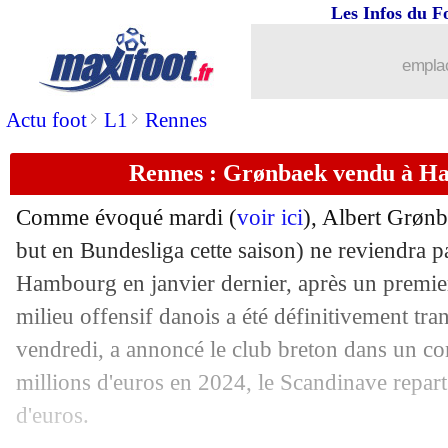
Les Infos du F
05/06
Iran
: les joueurs ont (enfin) leurs visa
emplac
05/06
Allemagne
: Karl pourrait déclarer for
>
>
Actu foot
L1
Rennes
05/06
Bayern
: accord avec Ngumoha, mais..
Rennes : Grønbaek vendu à Ham
05/06
PSG
: concurrence du Real pour M. F
Comme évoqué mardi (
voir ici
), Albert
Grønb
05/06
EdF (f)
: les Bleues gardent espoir
but en Bundesliga cette saison) ne reviendra pa
Hambourg en janvier dernier, après un premier
05/06
Espagne
: Rodri voit grand pour Yama
milieu offensif danois a été définitivement tr
vendredi, a annoncé le club breton dans un 
05/06
EdF
: Mbappé n'a jamais revu la final
millions d'euros en 2024, le Scandinave repar
d'euros.
05/06
OM
: sanction de l'UEFA, le club fixé