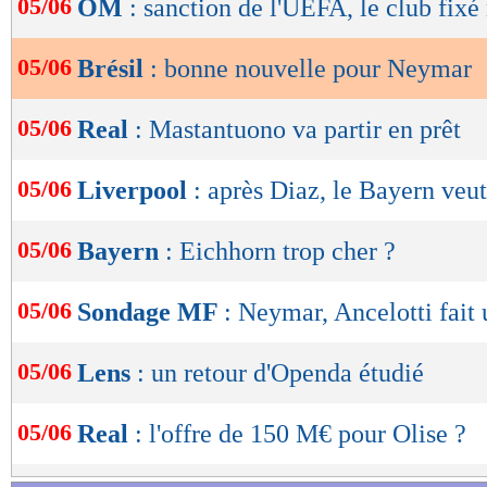
05/06
OM
: sanction de l'UEFA, le club fixé
de
lecture
05/06
Brésil
: bonne nouvelle pour Neymar
OK
05/06
Real
: Mastantuono va partir en prêt
05/06
Liverpool
: après Diaz, le Bayern ve
05/06
Bayern
: Eichhorn trop cher ?
05/06
Sondage MF
: Neymar, Ancelotti fait 
05/06
Lens
: un retour d'Openda étudié
05/06
Real
: l'offre de 150 M€ pour Olise ?