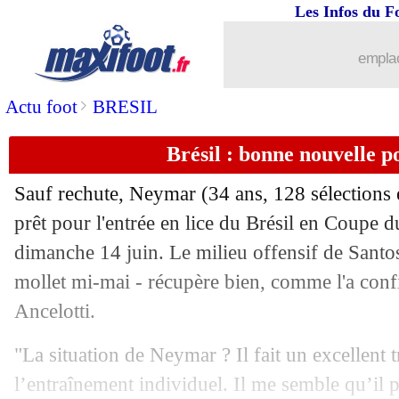
Les Infos du F
emplac
...
brèves d'AUJOURD'HUI ( 6 août 202
>
Actu foot
BRESIL
Brésil : bonne nouvelle 
...
Liste des brèves du sam. 6 juin 2026
Sauf rechute, Neymar (34 ans, 128 sélections e
05/06
Real
: Riquelme et Raul rêvent de Kl
prêt pour l'entrée en lice du Brésil en Coupe 
dimanche 14 juin. Le milieu offensif de Santos
05/06
Belgique
: Garcia adore les pauses fra
mollet mi-mai - récupère bien, comme l'a conf
05/06
EdF (f)
: les Bleues remercient les Pay
Ancelotti.
"La situation de Neymar ? Il fait un excellent 
05/06
Fenerbahçe
: un candidat annonce G
l’entraînement individuel. Il me semble qu’il