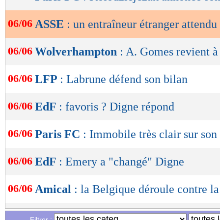
de
lecture
06/06
ASSE
: un entraîneur étranger attendu
OK
06/06
Wolverhampton
: A. Gomes revient à
06/06
LFP
: Labrune défend son bilan
06/06
EdF
: favoris ? Digne répond
06/06
Paris FC
: Immobile très clair sur son
06/06
EdF
: Emery a "changé" Digne
06/06
Amical
: la Belgique déroule contre la
06/06
Espagne
: Yamal, la déclaration osée 
Filtrer :