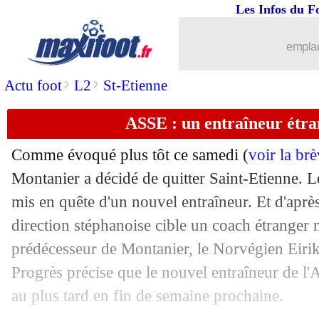
Les Infos du F
emplac
...
brèves d'AUJOURD'HUI ( 7 août 202
>
>
Actu foot
L2
St-Etienne
...
Liste des brèves du dim. 7 juin 2026
ASSE : un entraîneur étra
06/06
Comme évoqué plus tôt ce samedi (
Amical
: l'Angleterre bat la Nouvelle
voir la br
Montanier a décidé de quitter Saint-Etienne. L
06/06
Nantes
: deux touches en L1 pour Lep
mis en quête d'un nouvel entraîneur. Et d'après
direction stéphanoise cible un coach étranger 
06/06
Amical
: la Suisse et la Bosnie tenues
prédécesseur de Montanier, le Norvégien Eiri
Progrès précise que le nouvel entraîneur de l
06/06
EdF
: Diallo veut régler la question d
au plus tard en fin de semaine prochaine.
06/06
Amical
: l'Allemagne s'impose contre