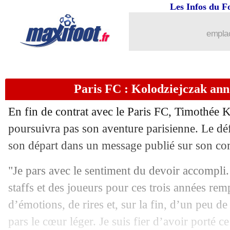
Les Infos du F
emplac
Paris FC : Kolodziejczak ann
...
brèves d'AUJOURD'HUI ( 6 août 202
En fin de contrat avec le Paris FC, Timothée
K
...
Liste des brèves du dim. 7 juin 2026
poursuivra pas son aventure parisienne. Le dé
son départ dans un message publié sur son co
06/06
Amical
: l'Angleterre bat la Nouvelle
"Je pars avec le sentiment du devoir accompli
06/06
Nantes
: deux touches en L1 pour Lep
staffs et des joueurs pour ces trois années rem
d’émotions, de rires et, sur la fin, d’un peu de 
06/06
Amical
: la Suisse et la Bosnie tenues
pars le cœur léger. Je suis fier d’avoir porté ce