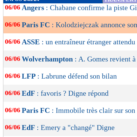
de
06/06
Angers
: Chabane confirme la piste Gi
lecture
06/06
Paris FC
: Kolodziejczak annonce son
OK
06/06
ASSE
: un entraîneur étranger attendu
06/06
Wolverhampton
: A. Gomes revient à
06/06
LFP
: Labrune défend son bilan
06/06
EdF
: favoris ? Digne répond
06/06
Paris FC
: Immobile très clair sur son
06/06
EdF
: Emery a "changé" Digne