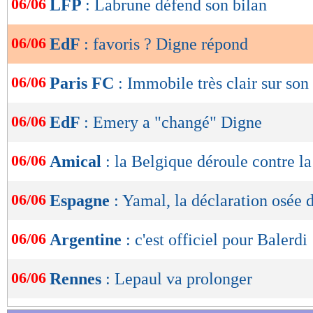
06/06
LFP
: Labrune défend son bilan
de
lecture
06/06
EdF
: favoris ? Digne répond
OK
06/06
Paris FC
: Immobile très clair sur son
06/06
EdF
: Emery a "changé" Digne
06/06
Amical
: la Belgique déroule contre la
06/06
Espagne
: Yamal, la déclaration osée 
06/06
Argentine
: c'est officiel pour Balerdi 
06/06
Rennes
: Lepaul va prolonger