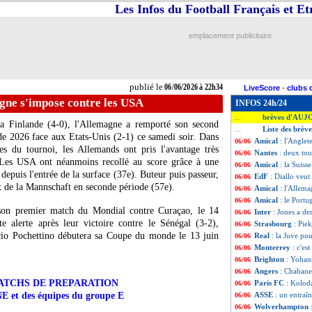
Les Infos du Football Français et E
emplacement publicitaire
publié le
06/06/2026 à 22h34
LiveScore
-
clubs 
gne s'impose contre les USA
INFOS 24h/24
brèves d'AUJ
...
 la Finlande (4-0), l'Allemagne a remporté son second
Liste des brèv
...
e 2026 face aux Etats-Unis (2-1) ce samedi soir. Dans
Amical
: l'Anglet
06/06
es du tournoi, les Allemands ont pris l'avantage très
Nantes
: deux to
06/06
. Les USA ont néanmoins recollé au score grâce à une
Amical
: la Suiss
06/06
epuis l'entrée de la surface (37e). Buteur puis passeur,
EdF
: Diallo veut
06/06
x de la Mannschaft en seconde période (57e).
Amical
: l'Allem
06/06
Amical
: le Portu
06/06
son premier match du Mondial contre Curaçao, le 14
Inter
: Jones a de
06/06
te alerte après leur victoire contre le Sénégal (3-2),
Strasbourg
: Pie
06/06
cio Pochettino débutera sa Coupe du monde le 13 juin
Real
: la Juve po
06/06
Monterrey
: c'es
06/06
Brighton
: Yohan
06/06
Angers
: Chabane 
06/06
s MATCHS DE PREPARATION
Paris FC
: Kolod
06/06
et des équipes du groupe E
ASSE
: un entraî
06/06
Wolverhampton
06/06