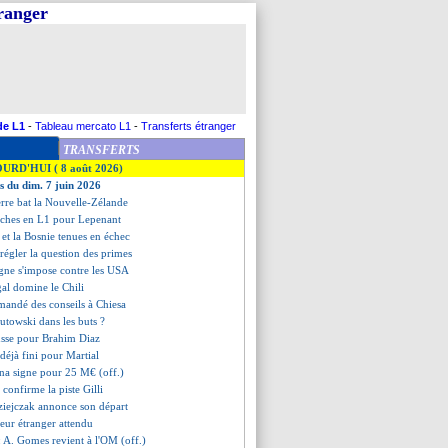
tranger
de L1
-
Tableau mercato L1
-
Transferts étranger
TRANSFERTS
OURD'HUI ( 8 août 2026)
es du dim. 7 juin 2026
erre bat la Nouvelle-Zélande
uches en L1 pour Lepenant
e et la Bosnie tenues en échec
 régler la question des primes
agne s'impose contre les USA
gal domine le Chili
mandé des conseils à Chiesa
kutowski dans les buts ?
usse pour Brahim Diaz
t déjà fini pour Martial
na signe pour 25 M€ (off.)
confirme la piste Gilli
ziejczak annonce son départ
neur étranger attendu
: A. Gomes revient à l'OM (off.)