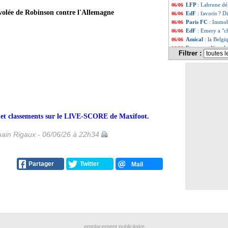
LFP
: Labrune dé
06/06
olée de Robinson contre l'Allemagne
EdF
: favoris ? 
06/06
Paris FC
: Immobi
06/06
EdF
: Emery a "c
06/06
Amical
: la Belgi
06/06
Espagne
: Yamal,
06/06
Filtrer :
Argentine
: c'est
06/06
Rennes
: Lepaul 
06/06
Strasbourg
: ça 
06/06
EdF
: Mbappé veu
06/06
Arabie Saoudite
06/06
Bayern
: la piste
06/06
Paris FC
: comm
06/06
rs et classements sur le LIVE-SCORE de Maxifoot.
PHOTO
: le nou
06/06
Besiktas
: Italian
06/06
ain Rigaux - 06/06/26 à 22h34
Angleterre
: Tuc
06/06
Lorient
: Dujeux 
06/06
ASSE
: Montanier
06/06
PHOTO
: les Bl
06/06
Partager
Twitter
Mail
Côme
: Fabregas 
06/06
Palace
: un conc
06/06
Arsenal
: un espo
06/06
Argentine
: Baler
06/06
OM
: Greenwood 
06/06
Allemagne
: Karl
06/06
Real
: Klopp ferm
06/06
emplacement publicitaire