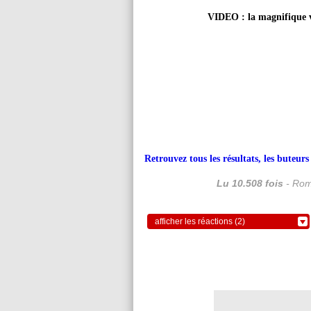
VIDEO : la magnifique v
Retrouvez tous les résultats, les buteu
Lu 10.508 fois
- Rom
afficher les réactions (2)