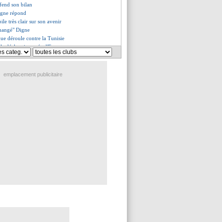
fend son bilan
Digne répond
le très clair sur son avenir
hangé" Digne
que déroule contre la Tunisie
 la déclaration osée d'Evra
 officiel pour Balerdi !
va prolonger
se confirme pour Diogo Sousa
emplacement publicitaire
t affronter deux légendes
: Larguet démissionne (off.)
 T. Araujo étudiée
e un doute pour Kombouaré ?
veau maillot extérieur de Lens
o jusqu'en 2028 (off.)
hel encense Kane
pour succéder à Pantaloni ?
 va partir
eus prennent la pose
et le développement des jeunes
urrent en moins pour Sage
ir du PSG dans le viseur
di forfait !
donne sa priorité à la Roma
 va rater le Mondial
e la porte