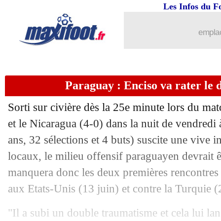
06/06
EdF
: Mbappé veut affronter deux lég
Les Infos du F
06/06
Arabie Saoudite
: Larguet démissionne
emplac
06/06
Bayern
: la piste T. Araujo étudiée
Paraguay : Enciso va rater le
06/06
Paris FC
: comme un doute pour Kom
Sorti sur civière dès la 25e minute lors du ma
06/06
PHOTO
: le nouveau maillot extérieu
et le Nicaragua (4-0) dans la nuit de vendredi
ans, 32 sélections et 4 buts) suscite une vive 
06/06
Besiktas
: Italiano jusqu'en 2028 (off.)
locaux, le milieu offensif paraguayen devrait ê
06/06
Angleterre
: Tuchel encense Kane
manquera donc les deux premières rencontres
aux Etats-Unis (13 juin) et contre la Turquie (
06/06
Lorient
: Dujeux pour succéder à Pant
"Il a subi un double traumatisme et cela lui lan