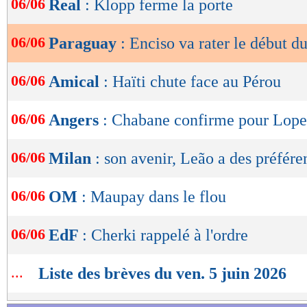
06/06
Real
: Klopp ferme la porte
de
lecture
06/06
Paraguay
: Enciso va rater le début 
OK
06/06
Amical
: Haïti chute face au Pérou
06/06
Angers
: Chabane confirme pour Lope
06/06
Milan
: son avenir, Leão a des préfére
06/06
OM
: Maupay dans le flou
06/06
EdF
: Cherki rappelé à l'ordre
...
Liste des brèves du ven. 5 juin 2026