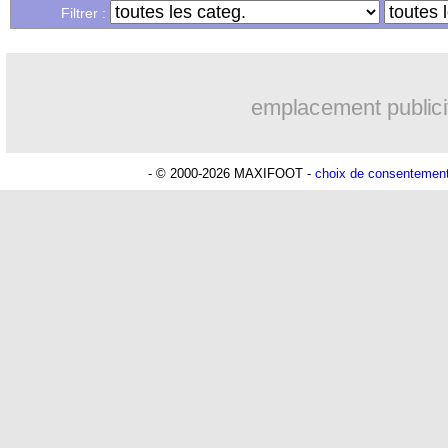
...
Liste des brèves du jeu. 4 juin 2026
Filtrer :
emplacement publici
- © 2000-2026 MAXIFOOT -
choix de consentemen