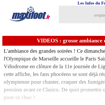
Les Infos du F
24/10
Ita.
: la Juve arrache le nul contre l'Int
emplac
24/10
L1
: le classement complet
24/10
L1
: Marseille 0-0 Paris SG (fini)
VIDEOS : grosse ambiance de
24/10
Montpellier
: Germain impressionné p
L'ambiance des grandes soirées ! Ce dimanch
24/10
Real
: Ancelotti sous le charme de son
l'Olympique de Marseille accueille le Paris S
Vélodrome en clôture de la 11e journée de Lig
24/10
VIDEO
: Koeman chahuté à la sortie..
cette affiche, les fans phocéens se sont déjà ré
olympienne pour chanter, craquer des fumigène
24/10
Metz
: Antonetti allume l'arbitre !
pression avant ce Clasico. De quoi promettre
pour ce choc !
24/10
PHOTOS
: tifo en 3D au Vélodrome !