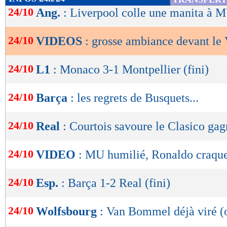
de
24/10
Ang.
: Liverpool colle une manita à M
lecture
24/10
VIDEOS
: grosse ambiance devant le V
OK
24/10
L1
: Monaco 3-1 Montpellier (fini)
24/10
Barça
: les regrets de Busquets...
24/10
Real
: Courtois savoure le Clasico ga
24/10
VIDEO
: MU humilié, Ronaldo craque
24/10
Esp.
: Barça 1-2 Real (fini)
24/10
Wolfsbourg
: Van Bommel déjà viré (o