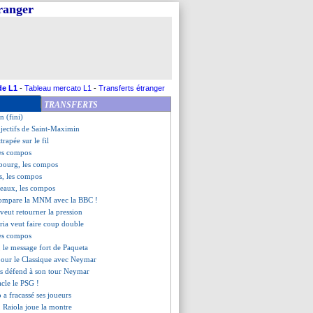
tranger
trasbourg (fini)
oyes (fini)
z (fini)
cite ses joueurs
en veut pas à Sampaoli
pellier, les compos
s rassure pour Ramos
de L1
-
Tableau mercato L1
-
Transferts étranger
bois s'agace !
TRANSFERTS
, les compos
n (fini)
bjectifs de Saint-Maximin
ttrapée sur le fil
les compos
sbourg, les compos
s, les compos
deaux, les compos
compare la MNM avec la BBC !
 veut retourner la pression
ria veut faire coup double
les compos
, le message fort de Paqueta
pour le Classique avec Neymar
s défend à son tour Neymar
acle le PSG !
a fracassé ses joueurs
, Raiola joue la montre