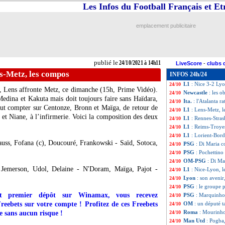
Les Infos du Football Français et E
L1
: Rennes 1-0 S
24/10
L1
: Reims 1-2 Tr
24/10
L1
: Lens 4-1 Met
24/10
emplacement publicitaire
Nice
: Galtier féli
24/10
OM
: Germain n'
24/10
L1
: Monaco-Mont
24/10
PSG
: Marquinho
24/10
publié le
24/10/2021 à 14h11
LiveScore
-
clubs 
Lyon
: écœuré, Du
24/10
s-Metz, les compos
INFOS 24h/24
Esp.
: Barça-Real
24/10
L1
: Nice 3-2 Lyo
24/10
1, Lens affronte Metz, ce dimanche (15h, Prime Vidéo).
Newcastle
: les o
24/10
Medina et Kakuta mais doit toujours faire sans Haïdara,
Ita.
: l'Atalanta ra
24/10
peut compter sur Centonze, Bronn et Maïga, de retour de
L1
: Lens-Metz, 
24/10
et Niane, à l’infirmerie. Voici la composition des deux
L1
: Rennes-Stra
24/10
L1
: Reims-Troye
24/10
L1
: Lorient-Bor
24/10
auss, Fofana (c), Doucouré, Frankowski - Saïd, Sotoca,
PSG
: Di Maria 
24/10
PSG
: Pochettino
24/10
OM-PSG
: Di Ma
24/10
 Jemerson, Udol, Delaine - N'Doram, Maïga, Pajot -
L1
: Nice-Lyon, 
24/10
Lyon
: son avenir
24/10
PSG
: le groupe 
24/10
t premier dépôt sur Winamax, vous recevez
PSG
: Marquinho
24/10
ebets sur votre compte ! Profitez de ces Freebets
OM
: un député t
24/10
Roma
: Mourinho 
te sans aucun risque !
24/10
Man Utd
: Pogba
24/10