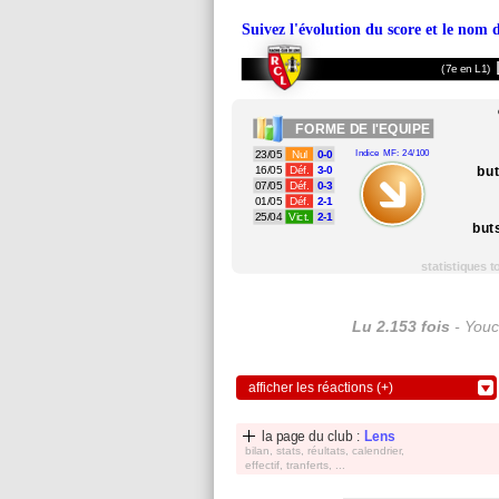
Suivez l'évolution du score et le nom 
(7e en L1)
FORME
DE l'EQUIPE
23/05
Nul
0-0
Indice MF: 24/100
bu
16/05
Déf.
3-0
07/05
Déf.
0-3
01/05
Déf.
2-1
25/04
Vict.
2-1
but
statistiques 
Lu 2.153 fois
- Youc
afficher les réactions (+)
la page du club :
Lens
bilan, stats, réultats, calendrier,
effectif, tranferts, ...