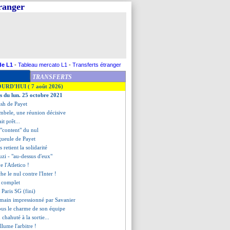
tranger
de L1
-
Tableau mercato L1
-
Transferts étranger
TRANSFERTS
OURD'HUI ( 7 août 2026)
es du lun. 25 octobre 2021
cash de Payet
mbele, une réunion décisive
it prêt...
 "content" du nul
gueule de Payet
retient la solidarité
zi - "au-dessus d'eux"
e l'Atletico !
che le nul contre l'Inter !
t complet
 Paris SG (fini)
rmain impressionné par Savanier
sous le charme de son équipe
chahuté à la sortie...
llume l'arbitre !