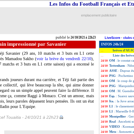
Les Infos du Football Français et E
emplacement publicitaire
publié le
24/10/2021 à 22h23
LiveScore
-
clubs 
ain impressionné par Savanier
INFOS 24h/24
brèves d'AUJ
...
éji Savanier (29 ans, 10 matchs et 3 buts en L1 cette
Liste des brèv
...
Après Mamadou Sakho (
voir la brève du vendredi 22/10
),
OM
: le constat 
24/10
7 matchs et 3 buts en L1 cette saison) qui a encensé le
Tottenham
: Ndo
24/10
ASSE
: Dupraz éta
24/10
PSG
: Pochettino
24/10
rands joueurs durant ma carrière, et Téji fait partie des
OM
: le coup de 
24/10
e collectif, qui lève beaucoup la tête, qui aime donner
PSG
: Marquinhos 
24/10
regard ou un simple appel peuvent faire la différence. Il
OM
: M. Guendou
24/10
 comme ça, comme Raggi à Monaco. C'est un amour, mais
Esp.
: Suarez sauv
24/10
is, leurs paroles dépassent leurs pensées. Ils ont un état
Ita.
: la Juve arra
24/10
ailladin pour L'Equipe.
L1
: le classemen
24/10
L1
: Marseille 0-0
24/10
Montpellier
: Ge
ef Touaitia - 24/10/21 à 22h23
24/10
Real
: Ancelotti 
24/10
VIDEO
: Koeman 
24/10
Metz
: Antonetti a
24/10