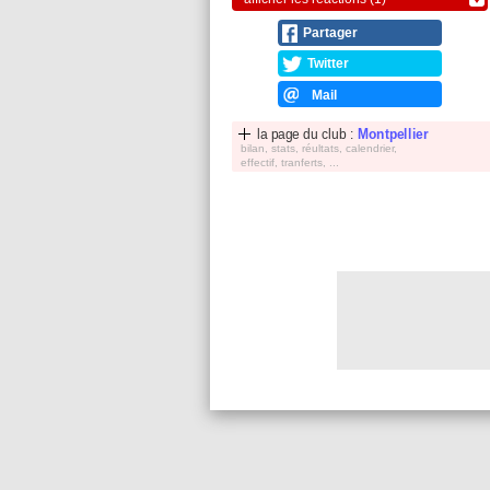
Partager
Twitter
Mail
la page du club :
Montpellier
bilan, stats, réultats, calendrier,
effectif, tranferts, ...