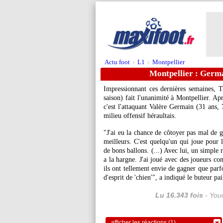
Actu foot
L1
Montpellier
>
>
Montpellier : Germ
Impressionnant ces dernières semaines, T
saison) fait l'unanimité à Montpellier. 
c'est l'attaquant Valère Germain (31 ans, 
milieu offensif héraultais.
"J'ai eu la chance de côtoyer pas mal de g
meilleurs. C'est quelqu'un qui joue pour l
de bons ballons. (...) Avec lui, un simple 
a la hargne. J'ai joué avec des joueurs
ils ont tellement envie de gagner que parfo
d'esprit de 'chien'", a indiqué le buteur p
Lu 16.343 fois
- Youc
afficher les réactions (1)