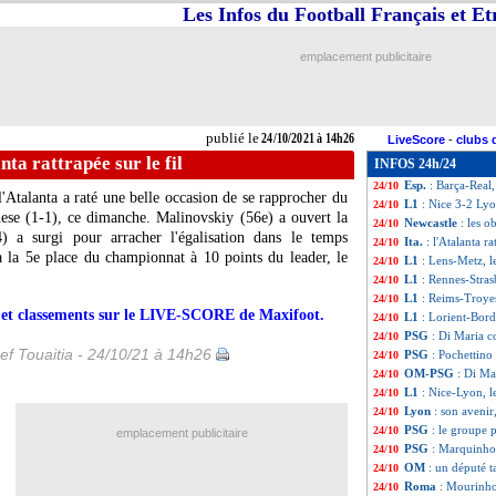
Les Infos du Football Français et E
VIDEO
: Alaba fu
24/10
L1
: Rennes 1-0 S
24/10
L1
: Reims 1-2 Tr
24/10
emplacement publicitaire
L1
: Lens 4-1 Met
24/10
Nice
: Galtier féli
24/10
OM
: Germain n'
24/10
L1
: Monaco-Mont
24/10
publié le
24/10/2021 à 14h26
LiveScore
-
clubs 
PSG
: Marquinho
24/10
anta rattrapée sur le fil
INFOS 24h/24
Lyon
: écœuré, Du
24/10
Esp.
: Barça-Real
24/10
l'Atalanta a raté une belle occasion de se rapprocher du
L1
: Nice 3-2 Lyo
24/10
ese (1-1), ce dimanche. Malinovskiy (56e) a ouvert la
Newcastle
: les o
24/10
a surgi pour arracher l'égalisation dans le temps
Ita.
: l'Atalanta ra
24/10
 la 5e place du championnat à 10 points du leader, le
L1
: Lens-Metz, 
24/10
L1
: Rennes-Stra
24/10
L1
: Reims-Troye
24/10
rs et classements sur le LIVE-SCORE de Maxifoot.
L1
: Lorient-Bor
24/10
PSG
: Di Maria 
24/10
ef Touaitia - 24/10/21 à 14h26
PSG
: Pochettino
24/10
OM-PSG
: Di Ma
24/10
L1
: Nice-Lyon, 
24/10
Lyon
: son avenir
24/10
PSG
: le groupe 
24/10
emplacement publicitaire
PSG
: Marquinho
24/10
OM
: un député t
24/10
Roma
: Mourinho 
24/10