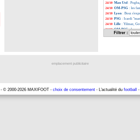
Man Utd
: Pogba
24/10
OM-PSG
: les fa
24/10
Lyon
: Bosz s'exp
24/10
PSG
: Icardi "m
24/10
Lille
: Yilmaz, Go
24/10
OM-PSG
: le me
24/10
Filtrer :
Liste des brèv
...
Liste des brèv
...
emplacement publicitaire
- © 2000-2026 MAXIFOOT -
choix de consentement
- L'actualité du
football
-