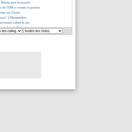
, Raiola joue la montre
ns de l'OM y croient et parient
rime sur Gouiri
anque" à Marquinhos
urvennec calme le jeu
ssage fort de Payet
es du sam. 23 octobre 2021
es du ven. 22 octobre 2021