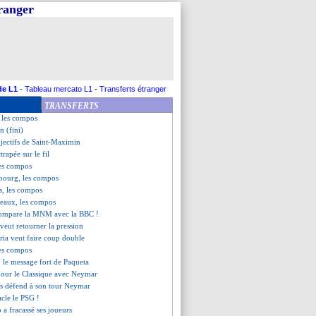
tranger
sille Ter Stegen !
trasbourg (fini)
oyes (fini)
z (fini)
cite ses joueurs
en veut pas à Sampaoli
pellier, les compos
de L1
-
Tableau mercato L1
-
Transferts étranger
s rassure pour Ramos
TRANSFERTS
bois s'agace !
, les compos
n (fini)
bjectifs de Saint-Maximin
ttrapée sur le fil
les compos
sbourg, les compos
s, les compos
deaux, les compos
compare la MNM avec la BBC !
 veut retourner la pression
ria veut faire coup double
les compos
, le message fort de Paqueta
pour le Classique avec Neymar
s défend à son tour Neymar
acle le PSG !
a fracassé ses joueurs