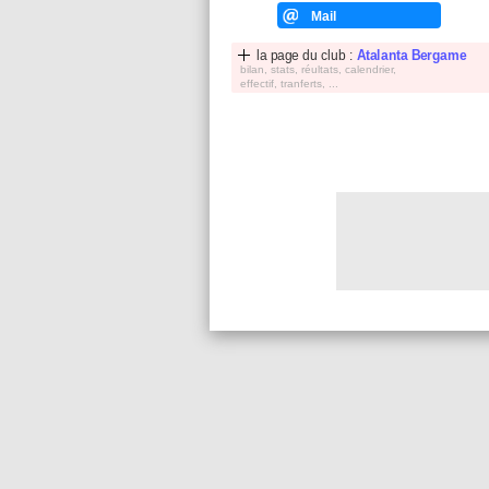
Mail
la page du club :
Atalanta Bergame
bilan, stats, réultats, calendrier,
effectif, tranferts, ...