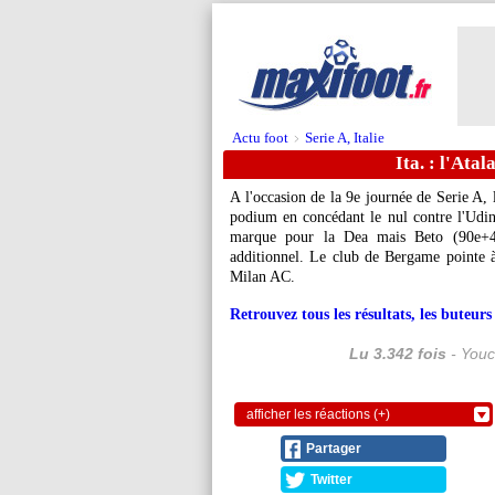
Actu foot
Serie A, Italie
>
Ita. : l'Atal
A l'occasion de la 9e journée de Serie A, 
podium en concédant le nul contre l'Udin
marque pour la Dea mais Beto (90e+4) 
additionnel. Le club de Bergame pointe à
Milan AC.
Retrouvez tous les résultats, les buteu
Lu 3.342 fois
- Youc
afficher les réactions (+)
Partager
Twitter