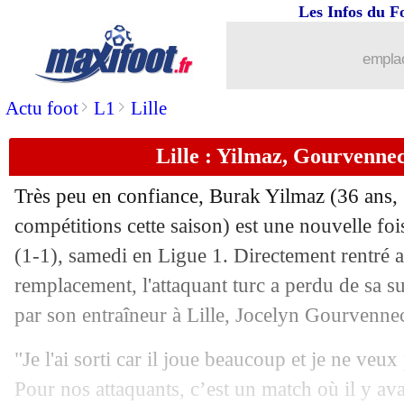
Les Infos du F
24/10
L1
: Nice 3-2 Lyon (fini)
emplac
24/10
Newcastle
: les objectifs de Saint-Ma
>
>
Actu foot
L1
Lille
24/10
Ita.
: l'Atalanta rattrapée sur le fil
Lille : Yilmaz, Gourvennec
24/10
L1
: Lens-Metz, les compos
Très peu en confiance, Burak Yilmaz (36 ans, 
compétitions cette saison) est une nouvelle foi
24/10
L1
: Rennes-Strasbourg, les compos
(1-1), samedi en Ligue 1. Directement rentré a
24/10
remplacement, l'attaquant turc a perdu de sa s
L1
: Reims-Troyes, les compos
par son entraîneur à Lille, Jocelyn Gourvenne
24/10
L1
: Lorient-Bordeaux, les compos
"Je l'ai sorti car il joue beaucoup et je ne veux
24/10
PSG
: Di Maria compare la MNM ave
Pour nos attaquants, c’est un match où il y ava