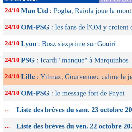
de
24/10
Man Utd
: Pogba, Raiola joue la mont
lecture
OK
24/10
OM-PSG
: les fans de l'OM y croient 
24/10
Lyon
: Bosz s'exprime sur Gouiri
24/10
PSG
: Icardi "manque" à Marquinhos
24/10
Lille
: Yilmaz, Gourvennec calme le j
24/10
OM-PSG
: le message fort de Payet
...
Liste des brèves du sam. 23 octobre 2
...
Liste des brèves du ven. 22 octobre 20