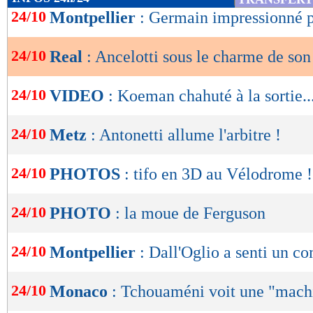
de
24/10
Montpellier
: Germain impressionné p
lecture
24/10
Real
: Ancelotti sous le charme de son
OK
24/10
VIDEO
: Koeman chahuté à la sortie..
24/10
Metz
: Antonetti allume l'arbitre !
24/10
PHOTOS
: tifo en 3D au Vélodrome !
24/10
PHOTO
: la moue de Ferguson
24/10
Montpellier
: Dall'Oglio a senti un c
24/10
Monaco
: Tchouaméni voit une "mach