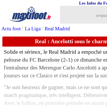
Les Infos du F
emplac
>
>
Actu foot
La Liga
Real Madrid
Real : Ancelotti sous le char
...
brèves d'AUJOURD'HUI ( 9 août 202
Solide et sérieux, le Real Madrid a empoché un
...
Liste des brèves du lun. 25 octobre 20
pelouse du FC Barcelone (2-1) ce dimanche en
l'entraîneur des Merengue Carlo Ancelotti a ap
24/10
OM
: le constat cash de Payet
joueurs sur ce Clasico et s'est projeté sur la sui
24/10
Tottenham
: Ndombele, une réunion d
"Je suis heureux de gagner, mais ce ne sont que
match pragmatique, très intelligent. Défensivem
24/10
ASSE
: Dupraz était prêt...
Avec le ballon, en première période on aurait 