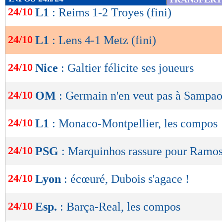
de
24/10
L1
: Reims 1-2 Troyes (fini)
Cela va toujours mal en revanche pour Metz, a
lecture
24/10
L1
: Lens 4-1 Metz (fini)
OK
Résultats, classement, buteurs et ca
24/10
Nice
: Galtier félicite ses joueurs
Lens
Metz
-
24/10
OM
: Germain n'en veut pas à Sampao
55 %
POSSESSION
(%)
471
PASSES
(réussies %)
(85 %)
24/10
L1
: Monaco-Montpellier, les compos
12
TIRS
(cadrés)
(5)
5
CORNERS JOUES
24/10
PSG
: Marquinhos rassure pour Ramo
13
FAUTES SUBIES
24/10
Lyon
: écœuré, Dubois s'agace !
Suivez les matchs en DIRECT sur le Live-Sc
tweets, ...)
24/10
Esp.
: Barça-Real, les compos