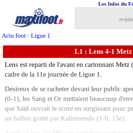
Les Infos du F
24/10
Ita.
: la Roma freine Naples
emplac
24/10
L1
: Marseille-Paris SG, les compos
>
Actu foot
Ligue 1
24/10
Clermont
: Bayo interpellé et en gard
L1 : Lens 4-1 Metz 
24/10
Ang.
: Liverpool colle une manita à M
Lens est reparti de l'avant en cartonnant Metz
24/10
VIDEOS
: grosse ambiance devant le V
cadre de la 11e journée de Ligue 1.
Désireux de se racheter devant leur public aprè
24/10
L1
: Monaco 3-1 Montpellier (fini)
(0-1), les Sang et Or mettaient beaucoup d'envi
24/10
Barça
: les regrets de Busquets...
que Saïd ouvrait le score en surgissant pour pr
un ballon gratté par Kalimuendo (1-0, 15e).
24/10
Real
: Courtois savoure le Clasico ga
Après ce but, les Messins commençaient toutef