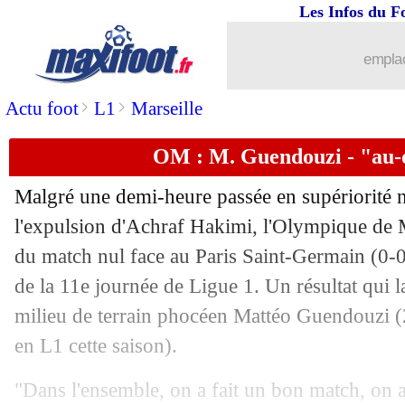
Les Infos du F
emplac
>
>
Actu foot
L1
Marseille
OM : M. Guendouzi - "au-
Malgré une demi-heure passée en supériorité 
l'expulsion d'Achraf Hakimi, l'Olympique de M
du match nul face au Paris Saint-Germain (0-
de la 11e journée de Ligue 1. Un résultat qui l
milieu de terrain phocéen Mattéo Guendouzi (
en L1 cette saison).
"Dans l'ensemble, on a fait un bon match, on a