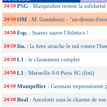
de
24/10
PSG
: Marquinhos retient la solidarité
lecture
24/10
OM
: M. Guendouzi - "au-dessus d'eu
OK
24/10
Esp.
: Suarez sauve l'Atletico !
24/10
Ita.
: la Juve arrache le nul contre l'Int
24/10
L1
: le classement complet
24/10
L1
: Marseille 0-0 Paris SG (fini)
24/10
Montpellier
: Germain impressionné p
24/10
Real
: Ancelotti sous le charme de son