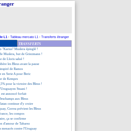
tranger
i-finale pour les Bleus !
aller au bout
ent sur son but
 l'état d'esprit des Bleus
concentré sur la suite
cite Varane et Griezmann
fierté de Deschamps
de L1
-
Tableau mercato L1
-
Transferts étranger
nez fond en larmes en plein match
TRANSFERTS
-2 France (fini)
o "Karius" Muslera épinglé !
de Muslera, but de Griezmann !
le de Lloris salué !
libère les Bleus avant la pause
t inspiré de Ramos
e en Serie A pour Beric
our de Kempes
,5% pour la victoire des Bleus !
 l'Uruguayen Stuani !
 est annoncé forfait
t Deschamps aux Bleus
 Zlatan continue d'y croire
guay, Correa prévient les Bleus
rance, les compos
laire, ça se confirme
tion d'amour de Tabarez
us menacés contre l'Uruguay