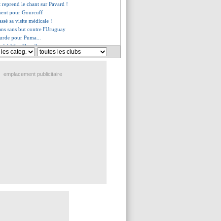
rt reprend le chant sur Pavard !
ment pour Gourcuff
ssé sa visite médicale !
ans sans but contre l'Uruguay
ourde pour Puma...
osé à West Ham ?
uffé par Mbappé
r Bissouma ?
sitive en quart du Mondial
emplacement publicitaire
étition pour rejouer le match
e de Chelsea a signé (officiel)
veulent Mbappé, pas Neymar
championnats suspendus
la nouvelle priorité ?
Luiz Gustavo rassurant
u père de Cavani
z calme le jeu pour l'arbitre
irme pour Rémy !
Meyer s'exprime
u défend Neymar
s du jeu. 5 juillet 2018
s du mer. 4 juillet 2018