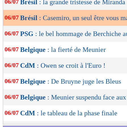
06/07
Brésil
: la grande tristesse de Miranda
de
lecture
06/07
Brésil
: Casemiro, un seul être vous m
OK
06/07
PSG
: le bel hommage de Berchiche a
06/07
Belgique
: la fierté de Meunier
06/07
CdM
: Owen se croit à l'Euro !
06/07
Belgique
: De Bruyne juge les Bleus
06/07
Belgique
: Meunier suspendu face aux
06/07
CdM
: le tableau de la phase finale