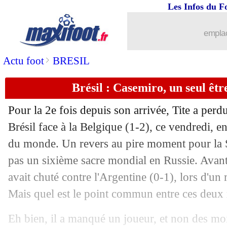
Les Infos du F
emplac
>
Actu foot
BRESIL
Brésil : Casemiro, un seul êtr
Pour la 2e fois depuis son arrivée, Tite a per
Brésil face à la Belgique (1-2), ce vendredi, e
du monde. Un revers au pire moment pour la S
pas un sixième sacre mondial en Russie. Avant
avait chuté contre l'Argentine (0-1), lors d'un
Mais quel est le point commun entre ces deux 
Eh bien, il a manqué un joueur, et non des mo