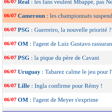
06/07
Real
: les fans veulent Mbappé, pas 
de
lecture
06/07
Cameroun
: les championnats suspen
OK
06/07
PSG
: Guerreiro, la nouvelle priorité ?
06/07
OM
: l'agent de Luiz Gustavo rassuran
06/07
PSG
: la pique du père de Cavani
06/07
Uruguay
: Tabarez calme le jeu pour l'
06/07
Lille
: Ingla confirme pour Rémy !
06/07
OM
: l'agent de Meyer s'exprime