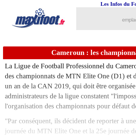
06/07
EdF
: avant l'Uruguay, Correa prévient
Les Infos du F
06/07
CdM
: Uruguay-France, les compos
emplac
06/07
EdF
: Tolisso titulaire, ça se confirme
Cameroun : les championn
06/07
EdF
: la déclaration d'amour de Tabar
La Ligue de Football Professionnel du Camer
06/07
EdF
: quatre Bleus menacés contre l'
des championnats de MTN Elite One (D1) et 
un an de la CAN 2019, qui doit être organisée
06/07
VIDEO
: Stuttgart reprend le chant su
administrateurs de la ligue constatent "l'imposs
06/07
TFC
: le club dément pour Gourcuff
l'organisation des championnats pour défaut d
"Par conséquent, ils décident de reporter à une
06/07
PSG
: Buffon a passé sa visite médical
journée du MTN Elite One et la 25e journée 