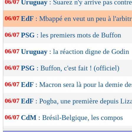
06/07
Uruguay
: Suarez n'y arrive pas contr
de
lecture
06/07
EdF
: Mbappé en veut un peu à l'arbit
OK
06/07
PSG
: les premiers mots de Buffon
06/07
Uruguay
: la réaction digne de Godin
06/07
PSG
: Buffon, c'est fait ! (officiel)
06/07
EdF
: Macron sera là pour la demie de
06/07
EdF
: Pogba, une première depuis Liz
06/07
CdM
: Brésil-Belgique, les compos