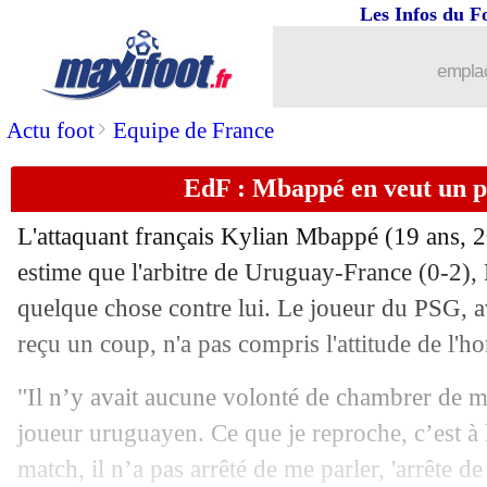
06/07
Barça
: le Grêmio annonce le départ d
Les Infos du F
06/07
Belgique
: Hazard prévient les Bleus
emplac
06/07
Brésil
: la grande tristesse de Miranda
>
Actu foot
Equipe de France
EdF : Mbappé en veut un pe
06/07
Brésil
: Casemiro, un seul être vous m
L'attaquant français Kylian
Mbappé
(19 ans, 20
06/07
PSG
: le bel hommage de Berchiche a
estime que l'arbitre de Uruguay-France (0-2), 
quelque chose contre lui. Le joueur du PSG, a
06/07
Belgique
: la fierté de Meunier
reçu un coup, n'a pas compris l'attitude de l'h
06/07
CdM
: Owen se croit à l'Euro !
"Il n’y avait aucune volonté de chambrer de m
joueur uruguayen. Ce que je reproche, c’est à l
06/07
Belgique
: De Bruyne juge les Bleus
match, il n’a pas arrêté de me parler, 'arrête de f