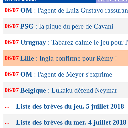
de
06/07
OM
: l'agent de Luiz Gustavo rassuran
lecture
OK
06/07
PSG
: la pique du père de Cavani
06/07
Uruguay
: Tabarez calme le jeu pour l'
06/07
Lille
: Ingla confirme pour Rémy !
06/07
OM
: l'agent de Meyer s'exprime
06/07
Belgique
: Lukaku défend Neymar
...
Liste des brèves du jeu. 5 juillet 2018
...
Liste des brèves du mer. 4 juillet 2018