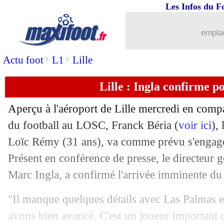
Les Infos du F
06/07
EdF
: la déclaration d'amour de Tabar
emplac
06/07
EdF
: quatre Bleus menacés contre l'
>
>
Actu foot
L1
Lille
06/07
VIDEO
: Stuttgart reprend le chant su
Lille : Ingla confirme 
06/07
TFC
: le club dément pour Gourcuff
Aperçu à l'aéroport de Lille mercredi en comp
du football au LOSC, Franck Béria (
voir ici
),
06/07
PSG
: Buffon a passé sa visite médical
Loïc Rémy
(31 ans), va comme prévu s'engag
06/07
Présent en conférence de presse, le directeur g
EdF
: près de 33 ans sans but contre l
Marc Ingla, a confirmé l'arrivée imminente du 
06/07
OM
: déjà une bourde pour Puma...
"Il manque quelques détails avec Las Palmas 
06/07
OM
: Payet proposé à West Ham ?
avons bien avancé. C'est un joueur important 