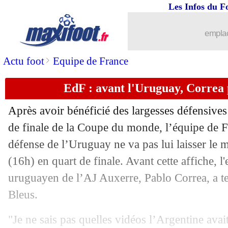
06/07
EdF
: Griezmann concentré sur la suit
Les Infos du F
06/07
EdF
: Pogba félicite Varane et Griez
emplac
06/07
EdF
: l'immense fierté de Deschamps
>
Actu foot
Equipe de France
EdF : avant l'Uruguay, Correa 
06/07
PHOTOS
: Giménez fond en larmes e
Après avoir bénéficié des largesses défensives
06/07
CdM
: Uruguay 0-2 France (fini)
de finale de la Coupe du monde, l’équipe de F
défense de l’Uruguay ne va pas lui laisser le 
06/07
Twitter
: Fernando "Karius" Muslera é
(16h) en quart de finale. Avant cette affiche, l
06/07
VIDEO
: bourde de Muslera, but de G
uruguayen de l’AJ Auxerre, Pablo Correa, a te
Bleus.
06/07
Twitter
: le miracle de Lloris salué !
"Je ne sais pas quelles vidéos l’Argentine avai