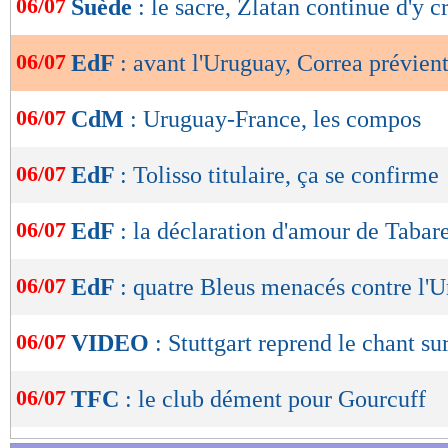
06/07
Suède
: le sacre, Zlatan continue d'y c
de
lecture
06/07
EdF
: avant l'Uruguay, Correa prévient
OK
06/07
CdM
: Uruguay-France, les compos
06/07
EdF
: Tolisso titulaire, ça se confirme
06/07
EdF
: la déclaration d'amour de Tabar
06/07
EdF
: quatre Bleus menacés contre l'
06/07
VIDEO
: Stuttgart reprend le chant su
06/07
TFC
: le club dément pour Gourcuff