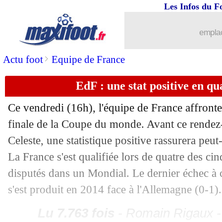
06/07
Uruguay
: Cavani est annoncé forfait
Les Infos du F
emplac
06/07
EdF
: ce qu'a dit Deschamps aux Bleu
>
Actu foot
Equipe de France
06/07
Suède
: le sacre, Zlatan continue d'y c
EdF : une stat positive en q
06/07
EdF
: avant l'Uruguay, Correa prévient
Ce vendredi (16h), l'équipe de France affront
06/07
CdM
: Uruguay-France, les compos
finale de la Coupe du monde. Avant ce rendez-
Celeste, une statistique positive rassurera peut-
06/07
EdF
: Tolisso titulaire, ça se confirme
La France s'est qualifiée lors de quatre des cinq
disputés dans un Mondial. Le dernier échec à c
06/07
EdF
: la déclaration d'amour de Tabar
s'est produit en 2014 face à l'Allemagne (0-1).
06/07
EdF
: quatre Bleus menacés contre l'
Lu 7.763 fois
- Romain Rigaux -