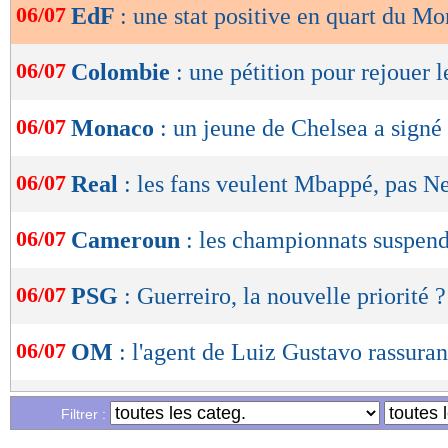
06/07
EdF
: une stat positive en quart du Mo
OK
06/07
Colombie
: une pétition pour rejouer 
06/07
Monaco
: un jeune de Chelsea a signé 
06/07
Real
: les fans veulent Mbappé, pas 
06/07
Cameroun
: les championnats suspen
06/07
PSG
: Guerreiro, la nouvelle priorité ?
06/07
OM
: l'agent de Luiz Gustavo rassuran
06/07
PSG
: la pique du père de Cavani
Filtrer :