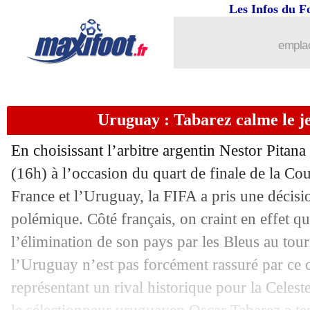
Les Infos du F
06/07
EdF
: la déclaration d'amour de Tabar
emplac
06/07
EdF
: quatre Bleus menacés contre l'
06/07
VIDEO
: Stuttgart reprend le chant su
Uruguay : Tabarez calme le je
06/07
TFC
: le club dément pour Gourcuff
En choisissant l’arbitre argentin Nestor Pitana
06/07
PSG
: Buffon a passé sa visite médical
(16h) à l’occasion du quart de finale de la C
France et l’Uruguay, la FIFA a pris une décis
06/07
EdF
: près de 33 ans sans but contre l
polémique. Côté français, on craint en effet qu
l’élimination de son pays par les Bleus au tou
06/07
OM
: déjà une bourde pour Puma...
l’Uruguay n’est pas forcément rassuré par ce 
06/07
OM
: Payet proposé à West Ham ?
représentant un rival historique pour la Celest