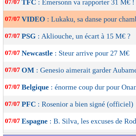
07/07
TFC
: Emersonn va rapporter 31 M€ !
de
lecture
07/07
VIDEO
: Lukaku, sa danse pour cham
OK
07/07
PSG
: Akliouche, un écart à 15 M€ ?
07/07
Newcastle
: Steur arrive pour 27 M€
07/07
OM
: Genesio aimerait garder Aubam
07/07
Belgique
: énorme coup dur pour Ona
07/07
PFC
: Rosenior a bien signé (officiel)
07/07
Espagne
: B. Silva, les excuses de Rod