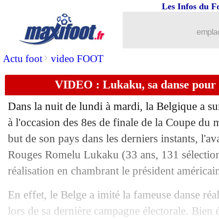
07/07
CdM
: Argentine-Egypte, les compos
Les Infos du F
07/07
Le Havre
: Mizuta a signé (officiel)
emplac
07/07
Portugal
: Ramos, Martinez tente de s
>
Actu foot
video FOOT
VIDEO : Lukaku, sa danse pour
07/07
CdM
: la Croatie écrit une lettre à la 
Dans la nuit de lundi à mardi, la Belgique a su
07/07
Brésil
: le message du père de Neymar 
à l'occasion des 8es de finale de la Coupe du
but de son pays dans les derniers instants, l'a
07/07
PFC
: le club explique le choix Rosen
Rouges Romelu Lukaku (33 ans, 131 sélections 
07/07
Fribourg
: Newcastle insiste pour M
réalisation en chambrant le président américa
En effet, le Belge a imité la fameuse danse réa
07/07
OM
: Aubameyang d'accord avec un cl
lors de sa dernière campagne électorale. Bien 