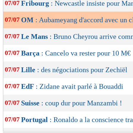
de
07/07
Fribourg
: Newcastle insiste pour M
lecture
07/07
OM
: Aubameyang d'accord avec un cl
OK
07/07
Le Mans
: Bruno Cheyrou arrive comm
07/07
Barça
: Cancelo va rester pour 10 M€
07/07
Lille
: des négociations pour Zechiël
07/07
EdF
: Zidane avait parlé à Bouaddi
07/07
Suisse
: coup dur pour Manzambi !
07/07
Portugal
: Ronaldo a la conscience tr