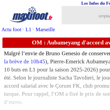
07/07
Lens
: Sage justifie son départ pour P
Les Infos du F
07/07
Maroc
: Yamal, la sortie de Lekjaa
emplac
>
>
Actu foot
L1
Marseille
07/07
France-Maroc
: un arbitre argentin d
OM : Aubameyang d'accord ave
07/07
VIDEO
: Messi encore en échec sur pe
Malgré l’envie de Bruno Genesio de conserver 
07/07
EdF
: l'ONU soutient aussi Mbappé
la brève de 10h45
), Pierre-Emerick
Aubamey
10 buts en L1 pour la saison 2025-2026) pourr
07/07
Lyon
: Kango signe son contrat pro (of
été. Selon le journaliste Sacha Tavolieri, le j
07/07
Auxerre
: Monaco pense à Sinayoko
accord salarial avec le Çorum FK, club promu
turque. Pour rappel, l’OM a fixé le prix de son
07/07
Juve
: Sørloth, le plan B pour Kolo M
d’euros.